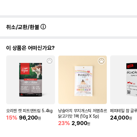
취소/교환/환불
이 상품은 어떠신가요?
오리젠 캣 피트앤트림 5.4kg
냥슬아치 무지개스틱 저염츄르
페피테일 참 글루
닭고기맛 1팩 (10g X 5p)
15%
96,200
24,000
원
원
23%
2,900
원