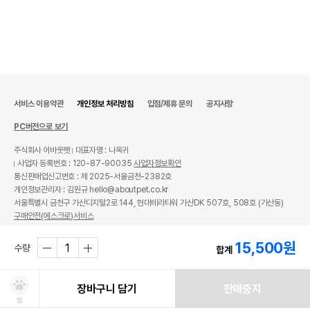
서비스 이용약관
개인정보 처리방침
입점/제휴 문의
공지사항
PC버전으로 보기
주식회사 어바웃펫
대표자명 : 나옥귀
사업자 등록번호 : 120-87-90035
사업자정보확인
통신판매업신고번호 : 제 2025-서울금천-2382호
개인정보관리자 : 김원규 hello@aboutpet.co.kr
서울특별시 금천구 가산디지털2로 144, 현대테라타워 가산DK 507호, 508호 (가산동)
구매안전(에스크로)서비스
© copyright (c) www.aboutpet.co.kr all rights reserved.
15,500
원
수량
합계
장바구니 담기
판매중지
찜