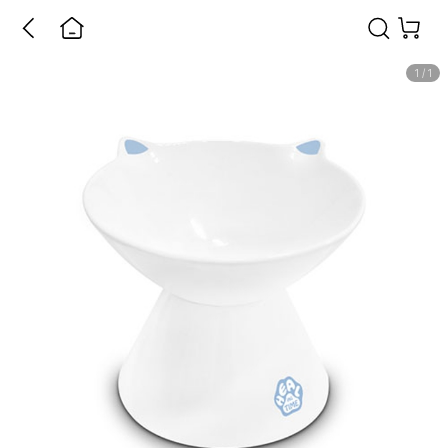
1
/
1