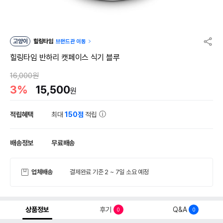
고양이
힐링타임
브랜드관 이동
힐링타임 반하리 캣페이스 식기 블루
16,000원
3%
15,500
원
적립혜택
최대
150점
적립
배송정보
무료배송
업체배송
결제완료 기준 2 ~ 7일 소요 예정
상품정보
후기
Q&A
0
0