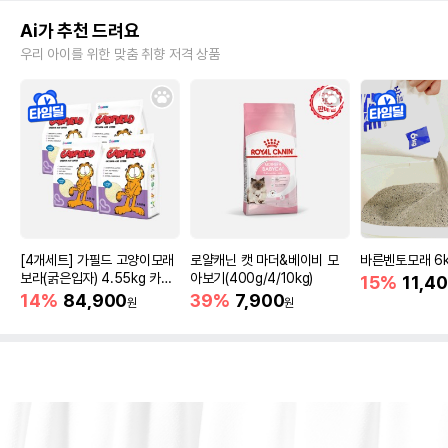
Ai가 추천 드려요
우리 아이를 위한 맞춤 취향 저격 상품
[4개세트] 가필드 고양이모래
로얄캐닌 캣 마더&베이비 모
바른벤토모래 6
보라(굵은입자) 4.55kg 카사
아보기(400g/4/10kg)
15%
11,4
바모래
14%
84,900
39%
7,900
원
원