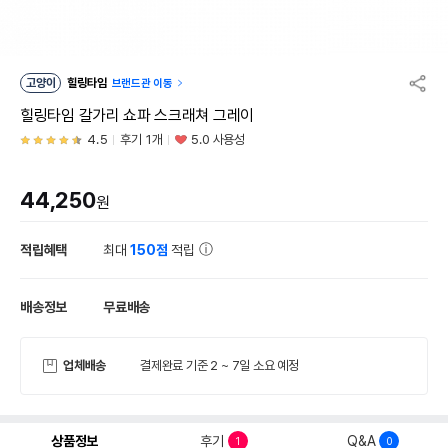
고양이
힐링타임
브랜드관 이동
힐링타임 갈가리 쇼파 스크래쳐 그레이
4.5
후기 1개
5.0 사용성
44,250
원
적립혜택
최대
150점
적립
배송정보
무료배송
업체배송
결제완료 기준 2 ~ 7일 소요 예정
상품정보
후기
Q&A
1
0