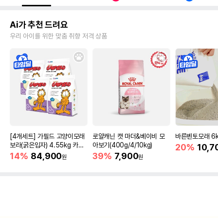
Ai가 추천 드려요
우리 아이를 위한 맞춤 취향 저격 상품
[4개세트] 가필드 고양이모래
로얄캐닌 캣 마더&베이비 모
바른벤토모래 6
보라(굵은입자) 4.55kg 카사
아보기(400g/4/10kg)
20%
10,7
바모래
14%
84,900
39%
7,900
원
원