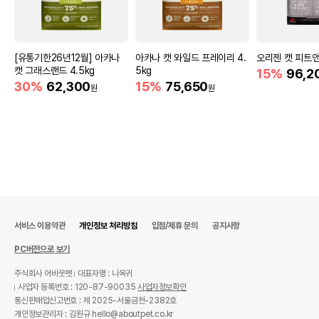
[유통기한26년12월] 아카나
아카나 캣 와일드 프레이리 4.
오리젠 캣 피트앤
캣 그래스랜드 4.5kg
5kg
15%
96,2
30%
62,300
15%
75,650
원
원
서비스 이용약관
개인정보 처리방침
입점/제휴 문의
공지사항
PC버전으로 보기
주식회사 어바웃펫
대표자명 : 나옥귀
사업자 등록번호 : 120-87-90035
사업자정보확인
통신판매업신고번호 : 제 2025-서울금천-2382호
개인정보관리자 : 김원규 hello@aboutpet.co.kr