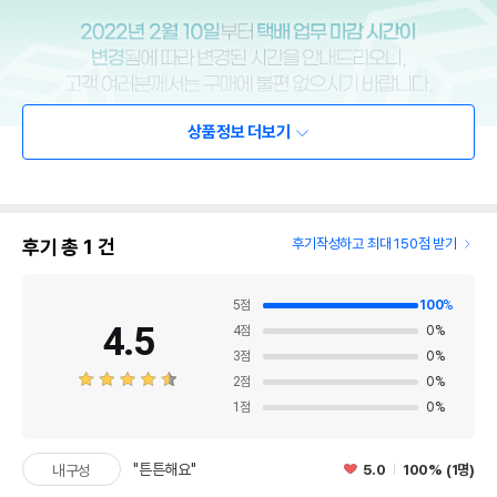
상품정보 더보기
후기 총
1
건
후기작성하고 최대 150점 받기
5
점
100
%
4.5
4
점
0
%
3
점
0
%
2
점
0
%
1
점
0
%
"튼튼해요"
5.0
100% (1명)
내구성