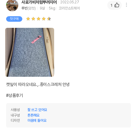
사료가비처럼뿌려지어
2022.05.27
1
루빈
(암컷)
9살
5kg
코리안쇼트헤어
첫구매
캣잎이 따라오네요.,.종이스크레처 안녕

#상품후기
사용성
잘 쓰고 있어요
내구성
튼튼해요
디자인
마음에 들어요