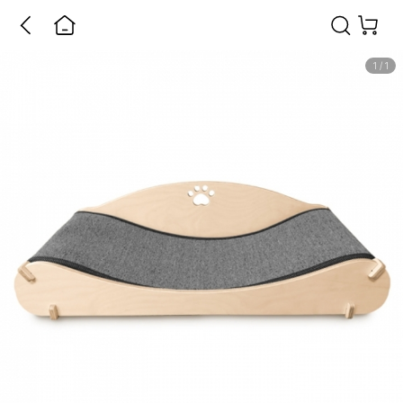
1
/
1