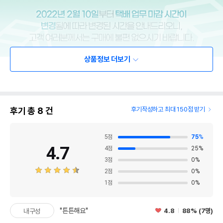
상품정보 더보기
후기 총
8
건
후기작성하고 최대 150점 받기
5
점
75
%
4.7
4
점
25
%
3
점
0
%
2
점
0
%
1
점
0
%
"튼튼해요"
4.8
88% (7명)
내구성