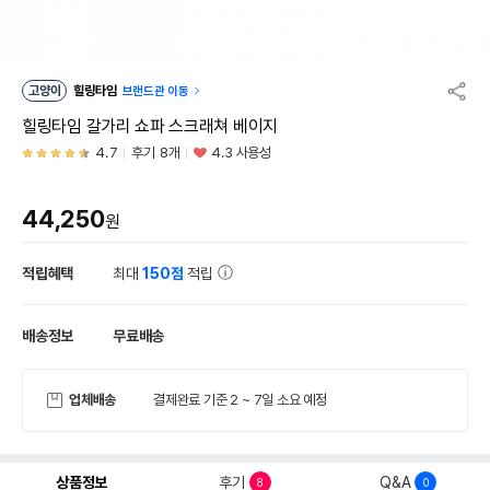
고양이
힐링타임
브랜드관 이동
힐링타임 갈가리 쇼파 스크래쳐 베이지
4.7
후기 8개
4.3 사용성
44,250
원
적립혜택
최대
150점
적립
배송정보
무료배송
업체배송
결제완료 기준 2 ~ 7일 소요 예정
상품정보
후기
Q&A
8
0