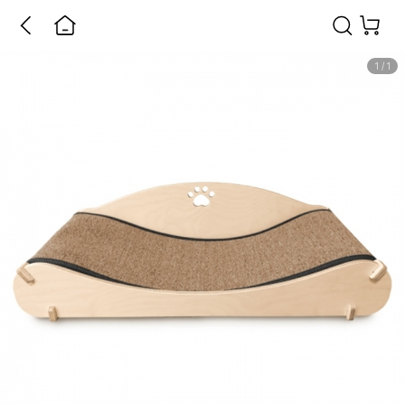
1
/
1