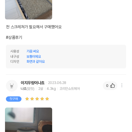
천 스크레쳐가 필요해서 구매했어요

#상품후기
사용성
가끔 써요
내구성
보통이에요
디자인
화면과 같아요
이지우랑이나쵸
2023.06.28
0
나쵸
(암컷)
2살
4.3kg
코리안쇼트헤어
첫구매