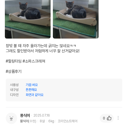
창밖 볼 때 자주 올라가는데 긁지는 않네요ㅋㅋ

그래도 할인받아서 저렴하게 너무 잘 산거같아요!

#힐링타임 #소파스크래쳐 

#상품후기
사용성
가끔 써요
내구성
튼튼해요
디자인
화면과 같아요
몽식이
2025.07.16
0
몽식이
(수컷)
8살
6kg
코리안쇼트헤어