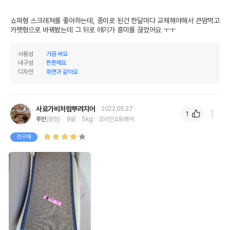
쇼파형 스크래쳐를 좋아하는데, 종이로 된건 한달마다 교체해야해서 큰맘먹고 
카펫형으로 바꿔봤는데 그 뒤로 애기가 흥미를 끊었어요 ㅜㅜ
사용성
가끔 써요
내구성
튼튼해요
디자인
화면과 같아요
사료가비처럼뿌려지어
2022.05.27
1
루빈
(암컷)
9살
5kg
코리안쇼트헤어
첫구매