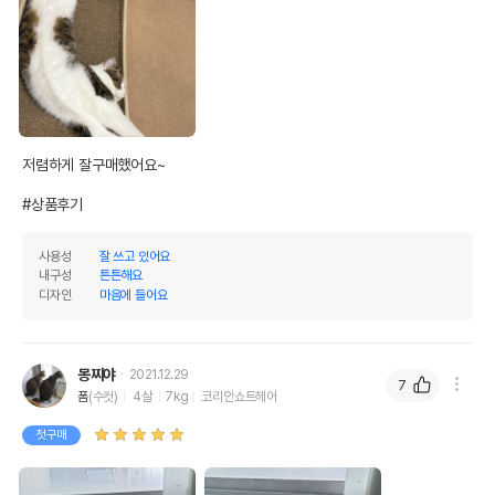
저렴하게 잘구매했어요~

#상품후기
사용성
잘 쓰고 있어요
내구성
튼튼해요
디자인
마음에 들어요
몽찌야
2021.12.29
7
폼
(수컷)
4살
7kg
코리안쇼트헤어
첫구매