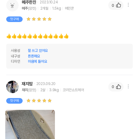
메주한잔
2023.10.24
0
메주
(암컷)
2개월
1.5kg
메인쿤
첫구매
👍👍👍👍👍👍👍👍👍👍👍👍
사용성
잘 쓰고 있어요
내구성
튼튼해요
디자인
마음에 들어요
재지맘
2023.09.20
0
재지
(암컷)
2살
3.9kg
코리안쇼트헤어
첫구매