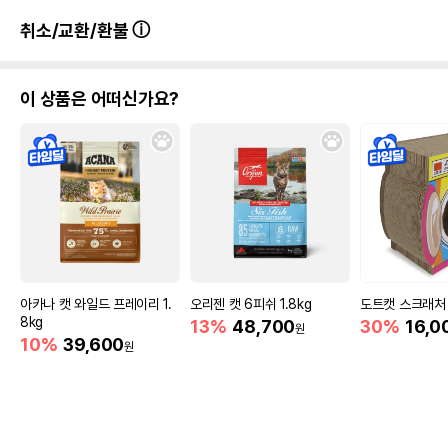
취소/교환/환불
이 상품은 어떠신가요?
아카나 캣 와일드 프레이리 1.
오리젠 캣 6피쉬 1.8kg
도트캣 스크래처 
8kg
13%
48,700
30%
16,0
원
10%
39,600
원