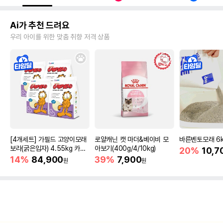
Ai가 추천 드려요
우리 아이를 위한 맞춤 취향 저격 상품
[4개세트] 가필드 고양이모래
로얄캐닌 캣 마더&베이비 모
바른벤토모래 6
보라(굵은입자) 4.55kg 카사
아보기(400g/4/10kg)
20%
10,7
바모래
14%
84,900
39%
7,900
원
원