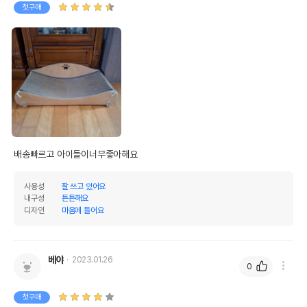
첫구매
배송빠르고 아이들이너무좋아해요
사용성
잘 쓰고 있어요
내구성
튼튼해요
디자인
마음에 들어요
베야
2023.01.26
0
첫구매