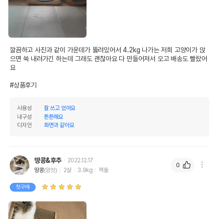
깔끔하고 사진과 같이 가운데가 뚫려있어서 4.2kg 나가는 저희 고양이가 앉
으면 쑥 내려가긴 하는데 그래도 괜찮아요 다 만들어져서 오고 배송도 빨랐어
요

#상품후기
사용성
잘 쓰고 있어요
내구성
튼튼해요
디자인
화면과 같아요
땅콩&후추
2022.12.17
0
땅콩
(암컷)
2살
3.9kg
랙돌
첫구매