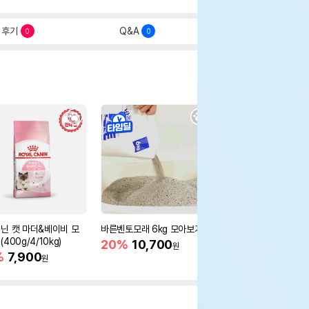
후기
Q&A
0
0
닌 캣 마더&베이비 모
바른벤토모래 6kg 모아보기
로얄캐닌 캣 인도어 4k
400g/4/10kg)
새 감소
20%
10,700
원
%
7,900
16%
55,000
원
원