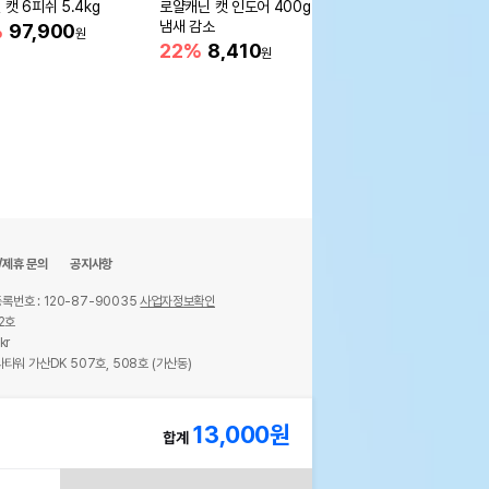
캣 6피쉬 5.4kg
로얄캐닌 캣 인도어 400g 변
로얄캐닌 캣 인도어 1.2
냄새 감소
냄새 감소
%
97,900
원
22%
8,410
21%
19,600
원
원
/제휴 문의
공지사항
록번호 : 120-87-90035
사업자정보확인
2호
kr
타워 가산DK 507호, 508호 (가산동)
ights reserved.
13,000
원
합계