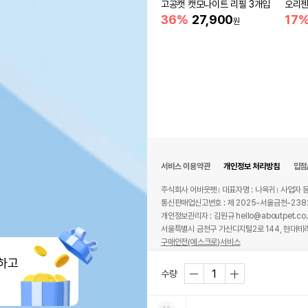
고공캣 캣모나이트 리필 3개입
오리젠 
36%
27,900
17
원
서비스 이용약관
개인정보 처리방침
입점
주식회사 어바웃펫
대표자명 : 나옥귀
사업자 등
통신판매업신고번호 : 제 2025-서울금천-238
개인정보관리자 : 김원규 hello@aboutpet.co.
서울특별시 금천구 가산디지털2로 144, 현대테라
구매안전(에스크로)서비스
© copyright (c) www.aboutpet.co.kr all r
하고
수량