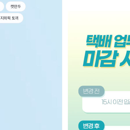
캣만두
지위픽 토끼