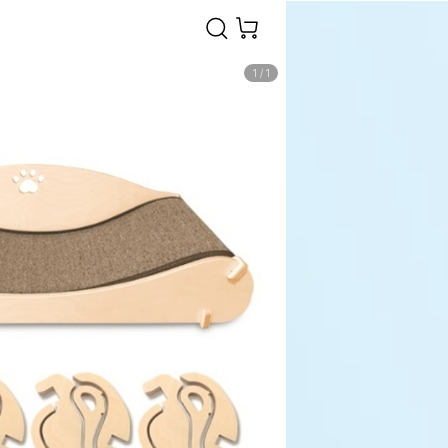
1
/
1