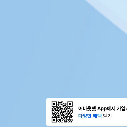
어바웃펫 App에서 가입
다양한 혜택
받기