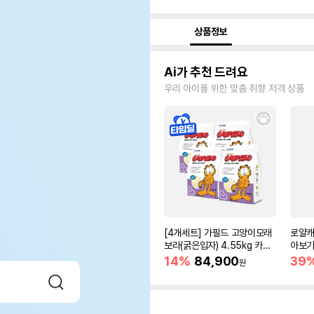
상품정보
Ai가 추천 드려요
우리 아이를 위한 맞춤 취향 저격 상품
[4개세트] 가필드 고양이모래
로얄캐
보라(굵은입자) 4.55kg 카사
아보기(
바모래
14%
84,900
39
원