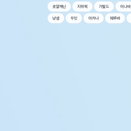
로얄캐닌
지위픽
가필드
이나바
냥샘
두잇
아카나
웨루바