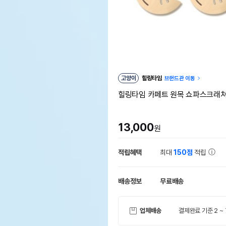
고양이
힐링타임
브랜드관 이동
힐링타임 카페트 원목 쇼파스크래
13,000
원
적립혜택
최대
150점
적립
배송정보
무료배송
업체배송
결제완료 기준 2 ~