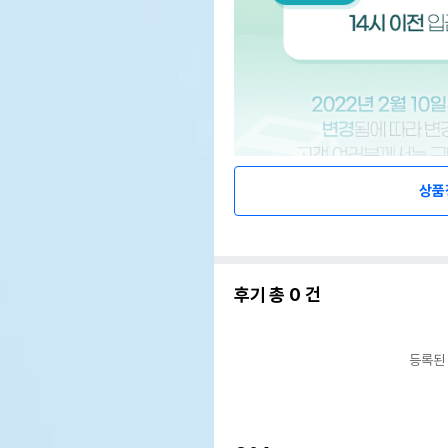
상품
후기 총
0
건
등록된