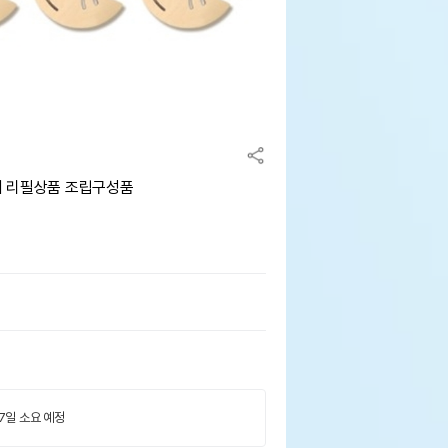
쳐 리필상품 조립구성품
 7일 소요 예정