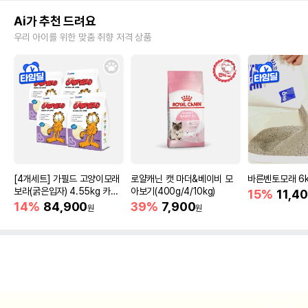
Ai가 추천 드려요
우리 아이를 위한 맞춤 취향 저격 상품
[4개세트] 가필드 고양이모래
로얄캐닌 캣 마더&베이비 모
바른벤토모래 6
보라(굵은입자) 4.55kg 카사
아보기(400g/4/10kg)
15%
11,4
바모래
14%
84,900
39%
7,900
원
원