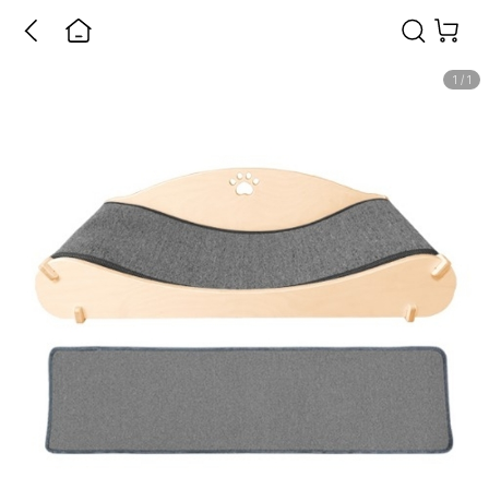
1
/
1