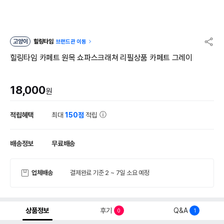
고양이
힐링타임
브랜드관 이동
힐링타임 카페트 원목 쇼파스크래쳐 리필상품 카페트 그레이
18,000
원
적립혜택
최대
150점
적립
배송정보
무료배송
업체배송
결제완료 기준 2 ~ 7일 소요 예정
상품정보
후기
Q&A
0
1