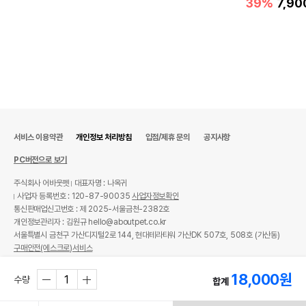
39%
7,90
서비스 이용약관
개인정보 처리방침
입점/제휴 문의
공지사항
PC버전으로 보기
주식회사 어바웃펫
대표자명 : 나옥귀
사업자 등록번호 : 120-87-90035
사업자정보확인
통신판매업신고번호 : 제 2025-서울금천-2382호
개인정보관리자 : 김원규 hello@aboutpet.co.kr
서울특별시 금천구 가산디지털2로 144, 현대테라타워 가산DK 507호, 508호 (가산동)
구매안전(에스크로)서비스
© copyright (c) www.aboutpet.co.kr all rights reserved.
18,000
원
수량
합계