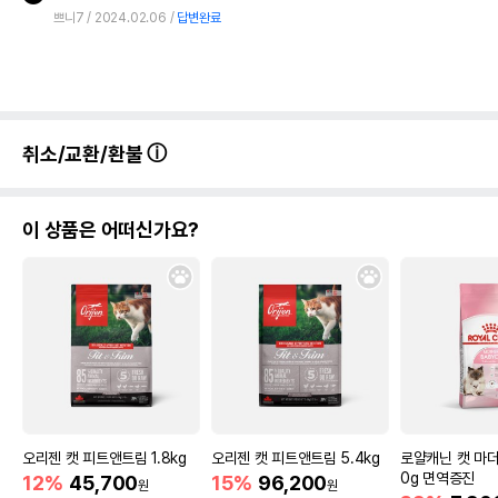
쁘니7
2024.02.06
답변완료
취소/교환/환불
이 상품은 어떠신가요?
오리젠 캣 피트앤트림 1.8kg
오리젠 캣 피트앤트림 5.4kg
로얄캐닌 캣 마더
0g 면역증진
12%
45,700
15%
96,200
원
원