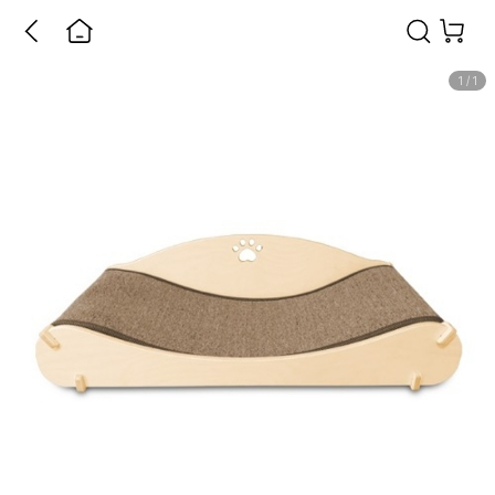
1
/
1