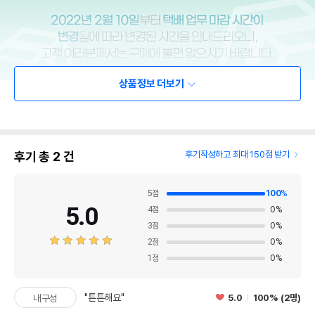
상품정보 더보기
후기 총
2
건
후기작성하고 최대 150점 받기
5
점
100
%
5.0
4
점
0
%
3
점
0
%
2
점
0
%
1
점
0
%
"튼튼해요"
5.0
100% (2명)
내구성