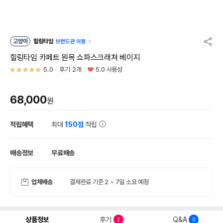
고양이
힐링타임
브랜드관 이동
힐링타임 카페트 원목 쇼파스크래쳐 베이지
5.0
후기 2개
5.0 사용성
68,000
원
적립혜택
최대
150점
적립
배송정보
무료배송
업체배송
결제완료 기준 2 ~ 7일 소요 예정
상품정보
후기
Q&A
2
0