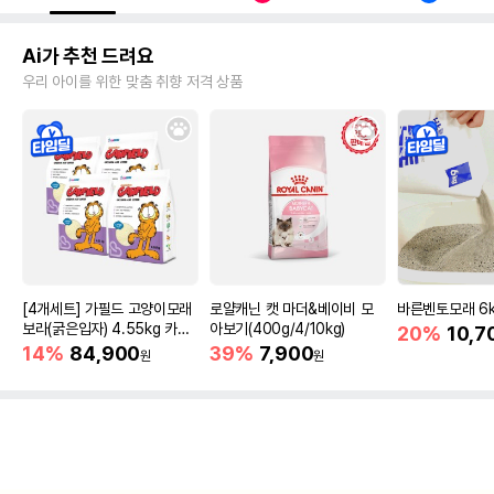
Ai가 추천 드려요
우리 아이를 위한 맞춤 취향 저격 상품
[4개세트] 가필드 고양이모래
로얄캐닌 캣 마더&베이비 모
바른벤토모래 6
보라(굵은입자) 4.55kg 카사
아보기(400g/4/10kg)
20%
10,7
바모래
14%
84,900
39%
7,900
원
원