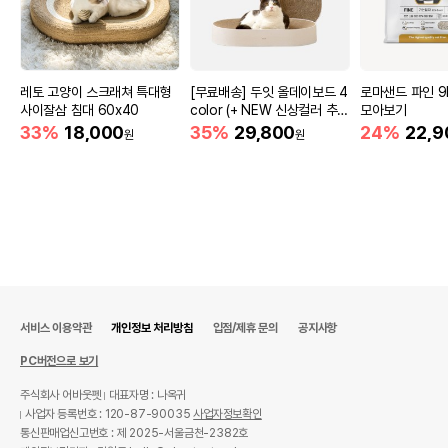
레토 고양이 스크래쳐 특대형
[무료배송] 두잇 올데이보드 4
로마샌드 파인 9
사이잘삼 침대 60x40
color (+ NEW 신상컬러 추
모아보기
가)
33%
18,000
35%
29,800
24%
22,9
원
원
서비스 이용약관
개인정보 처리방침
입점/제휴 문의
공지사항
PC버전으로 보기
주식회사 어바웃펫
대표자명 : 나옥귀
사업자 등록번호 : 120-87-90035
사업자정보확인
통신판매업신고번호 : 제 2025-서울금천-2382호