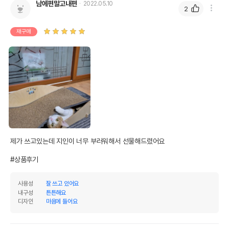
남에편말고내편
2022.05.10
2
재구매
제가 쓰고있는데 지인이 너무 부러워해서 선물해드렸어요

#상품후기
사용성
잘 쓰고 있어요
내구성
튼튼해요
디자인
마음에 들어요