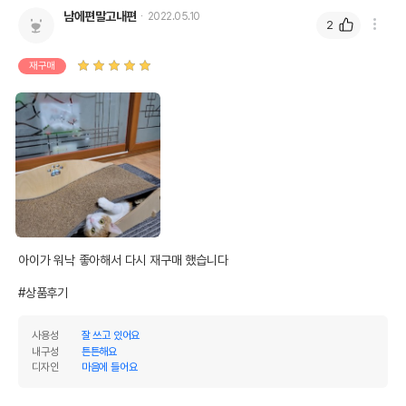
남에편말고내편
2022.05.10
2
재구매
아이가 워낙 좋아해서 다시 재구매 했습니다

#상품후기
사용성
잘 쓰고 있어요
내구성
튼튼해요
디자인
마음에 들어요