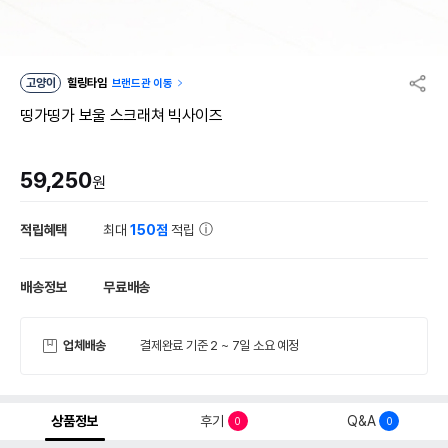
고양이
힐링타임
브랜드관 이동
띵가띵가 보울 스크래쳐 빅사이즈
59,250
원
적립혜택
최대
150점
적립
배송정보
무료배송
업체배송
결제완료 기준 2 ~ 7일 소요 예정
상품정보
후기
Q&A
0
0