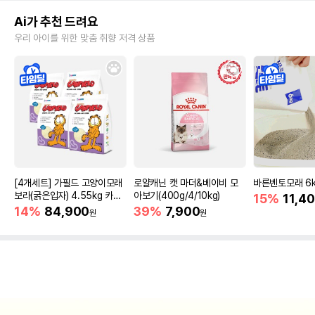
Ai가 추천 드려요
우리 아이를 위한 맞춤 취향 저격 상품
[4개세트] 가필드 고양이모래
로얄캐닌 캣 마더&베이비 모
바른벤토모래 6
보라(굵은입자) 4.55kg 카사
아보기(400g/4/10kg)
15%
11,4
바모래
14%
84,900
39%
7,900
원
원