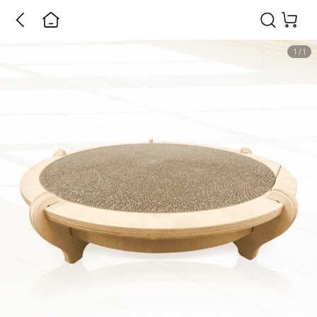
1
/
1