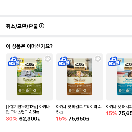
취소/교환/환불
이 상품은 어떠신가요?
[유통기한26년12월] 아카나
아카나 캣 와일드 프레이리 4.
아카나 캣 패시피카
캣 그래스랜드 4.5kg
5kg
15%
75,6
30%
62,300
15%
75,650
원
원