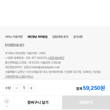
서비스 이용약관
개인정보 처리방침
입점/제휴 문의
공지사항
PC버전으로 보기
주식회사 어바웃펫
대표자명 : 나옥귀
사업자 등록번호 : 120-87-90035
사업자정보확인
통신판매업신고번호 : 제 2025-서울금천-2382호
개인정보관리자 : 김원규 hello@aboutpet.co.kr
서울특별시 금천구 가산디지털2로 144, 현대테라타워 가산DK 507호, 508호 (가산동)
구매안전(에스크로)서비스
© copyright (c) www.aboutpet.co.kr all rights reserved.
59,250
원
수량
합계
장바구니 담기
판매중지
찜