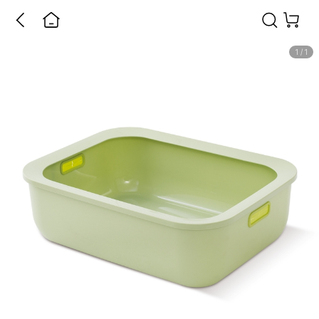
1
/
1