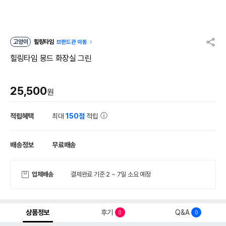
고양이
힐링타임
브랜드관 이동
힐링타임 몽드 화장실 그린
25,500
원
적립혜택
최대
150점
적립
배송정보
무료배송
업체배송
결제완료 기준 2 ~ 7일 소요 예정
상품정보
후기
Q&A
0
0