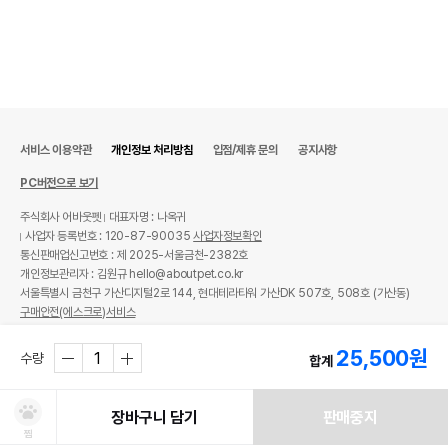
서비스 이용약관
개인정보 처리방침
입점/제휴 문의
공지사항
PC버전으로 보기
주식회사 어바웃펫
대표자명 : 나옥귀
사업자 등록번호 : 120-87-90035
사업자정보확인
통신판매업신고번호 : 제 2025-서울금천-2382호
개인정보관리자 : 김원규 hello@aboutpet.co.kr
서울특별시 금천구 가산디지털2로 144, 현대테라타워 가산DK 507호, 508호 (가산동)
구매안전(에스크로)서비스
© copyright (c) www.aboutpet.co.kr all rights reserved.
25,500
원
수량
합계
장바구니 담기
판매중지
찜