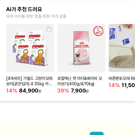
Ai가 추천 드려요
우리 아이를 위한 맞춤 취향 저격 상품
[4개세트] 가필드 고양이모래
로얄캐닌 캣 마더&베이비 모
바른벤토모래 6
보라(굵은입자) 4.55kg 카사
아보기(400g/4/10kg)
14%
11,5
바모래
14%
84,900
39%
7,900
원
원