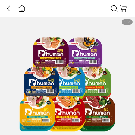
1
/
3