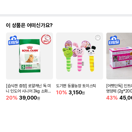
이 상품은 어떠신가요?
[습식캔 증정] 로얄캐닌 독 미
도기맨 동물농장 토이스틱
[어펫단독] 인트
니 인도어 시니어 3kg 소화도
영양제 (2g*200
10%
3,150
원
움
20%
39,000
43%
45,0
원