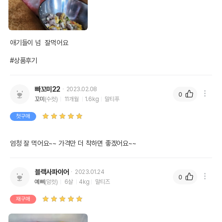
애기들이 넘  잘먹어요

#상품후기
빠꼬미22
2023.02.08
0
꼬미
(수컷)
11개월
1.6kg
말티푸
첫구매
엄청 잘 먹어요~~ 가격만 더 착하면 좋겠어요~~ 
블랙사파이어
2023.01.24
0
예삐
(암컷)
6살
4kg
말티즈
재구매