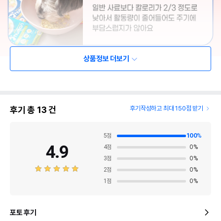
상품정보 더보기
후기 총
13
건
후기작성하고 최대 150점 받기
5
점
100
%
4.9
4
점
0
%
3
점
0
%
2
점
0
%
1
점
0
%
포토 후기