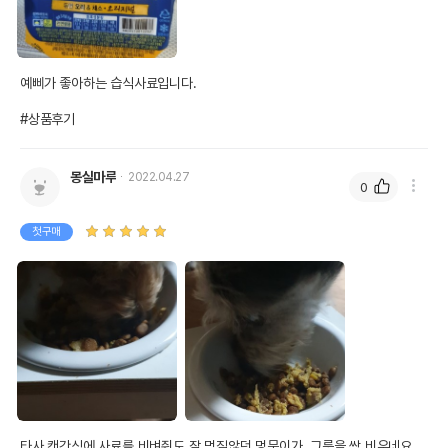
예삐가 좋아하는 습식사료입니다.

#상품후기
몽실마루
2022.04.27
0
첫구매
타사 캔간식에 사료를 비벼줘도 잘 먹질않던 멍뭉이가  그릇을 싹 비우네요.
