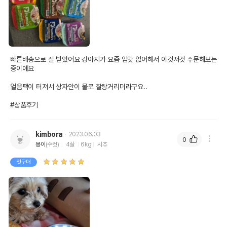
빠른배송으로 잘 받았어요 강아지가 요즘 입맛 없어해서 이것저것 주문해보는 
중이에요

얼음팩이 터져서 상자안이 물로 찰랑거리더라구요..

#상품후기
kimbora
2023.06.03
0
몽이
(수컷)
4살
6kg
시츄
첫구매