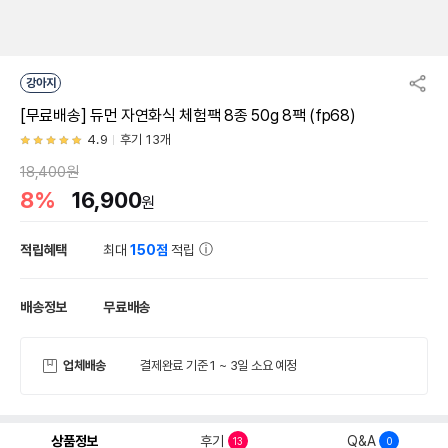
강아지
[무료배송] 듀먼 자연화식 체험팩 8종 50g 8팩 (fp68)
4.9
후기 13개
18,400원
8%
16,900
원
적립혜택
최대
150점
적립
배송정보
무료배송
업체배송
결제완료 기준 1 ~ 3일 소요 예정
상품정보
후기
Q&A
13
0