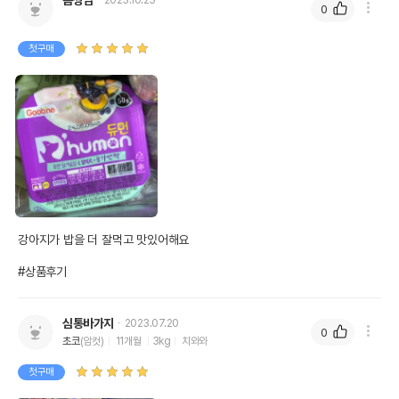
봄짱님
2023.10.23
0
첫구매
강아지가 밥을 더 잘먹고 맛있어해요

#상품후기
심통바가지
2023.07.20
0
초코
(암컷)
11개월
3kg
치와와
첫구매