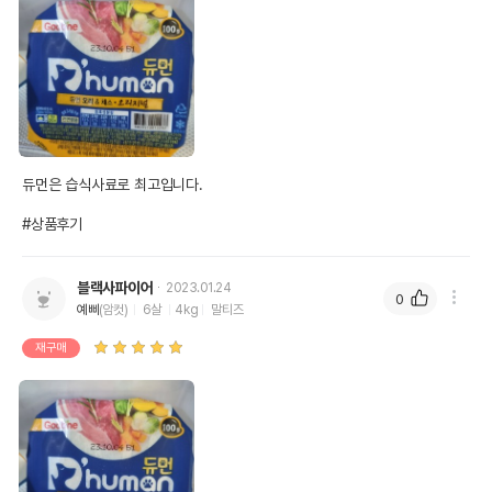
듀먼은 습식사료로 최고입니다.

#상품후기
블랙사파이어
2023.01.24
0
예삐
(암컷)
6살
4kg
말티즈
재구매