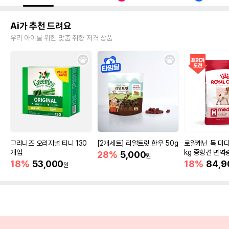
Ai가 추천 드려요
우리 아이를 위한 맞춤 취향 저격 상품
그리니즈 오리지널 티니 130
[2개세트] 리얼트릿 한우 50g
로얄캐닌 독 미디
개입
kg 중형견 면역
28%
5,000
원
18%
53,000
18%
84,9
원