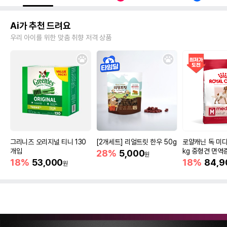
Ai가 추천 드려요
우리 아이를 위한 맞춤 취향 저격 상품
그리니즈 오리지널 티니 130
[2개세트] 리얼트릿 한우 50g
로얄캐닌 독 미디
개입
kg 중형견 면역
28%
5,000
원
18%
53,000
18%
84,9
원