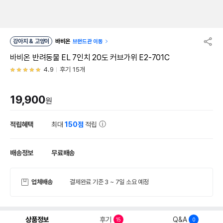
강아지 & 고양이
바비온
브랜드관 이동
바비온 반려동물 EL 7인치 20도 커브가위 E2-701C
4.9
후기 15개
19,900
원
적립혜택
최대
150점
적립
배송정보
무료배송
업체배송
결제완료 기준 3 ~ 7일 소요 예정
상품정보
후기
Q&A
15
0