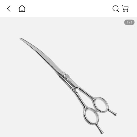
1
/
1