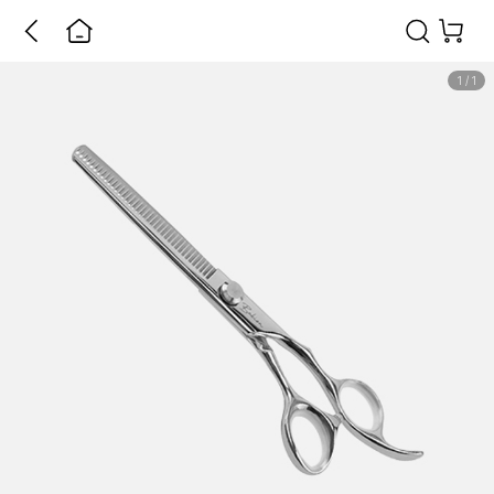
1
/
1