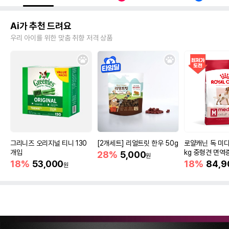
Ai가 추천 드려요
우리 아이를 위한 맞춤 취향 저격 상품
그리니즈 오리지널 티니 130
[2개세트] 리얼트릿 한우 50g
로얄캐닌 독 미디
개입
kg 중형견 면역
28%
5,000
원
18%
53,000
18%
84,9
원