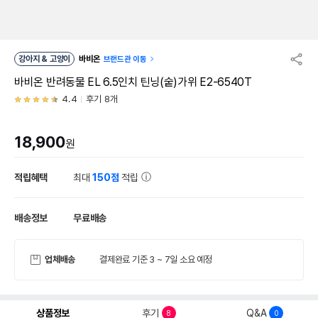
강아지 & 고양이
바비온
브랜드관 이동
바비온 반려동물 EL 6.5인치 틴닝(숱)가위 E2-6540T
4.4
후기 8개
18,900
원
적립혜택
최대
150점
적립
배송정보
무료배송
업체배송
결제완료 기준 3 ~ 7일 소요 예정
상품정보
후기
Q&A
8
0