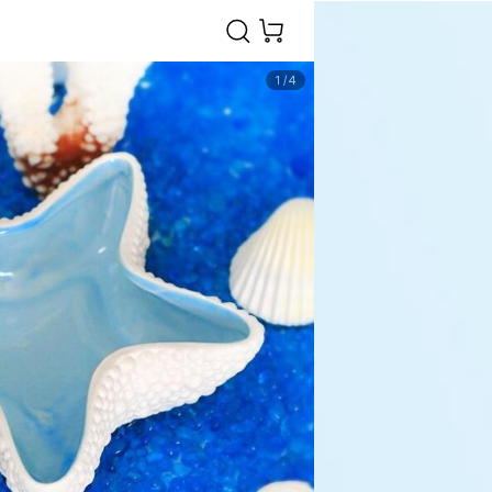
1
/
4