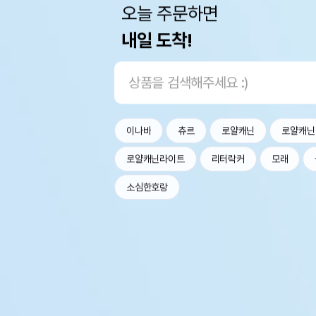
오늘 주문하면
내일 도착!
이나바
츄르
로얄캐닌
로얄캐닌
로얄캐닌라이트
리터락커
모래
소심한호랑