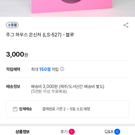
소동물
주그 하우스 은신처 (LS-527) - 블루
3,000
원
적립혜택
최대
150점
적립
배송정보
배송비 3,000원
(제주/도서산간 배송비 별도)
(5만원 이상 무료배송)
업체배송
결제완료 기준 2 ~ 5일 소요 예정
상품정보
후기
Q&A
0
0