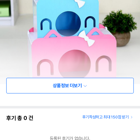
상품정보 더보기
상품 필수 정보
품명 및 모델명
주그 하우스 은신처 (LS-527) - 블루
후기 총
0
건
후기작성하고 최대 150점 받기
법에 의한 인증,허가 등을
해당사항없음
받았음을 확인할수 있는
등록된 후기가 없습니다.
경우 그에 대한 사항