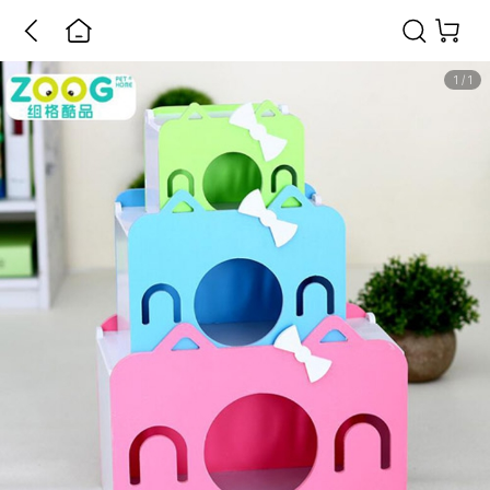
1
/
1