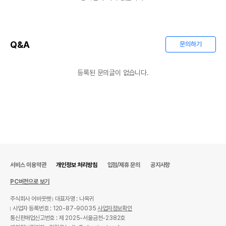
제조국 또는 원산지
중국
제조자,수입품의 경우
주그
Q&A
수입자를 함께 표기
문의하기
AS책임자와 전화번호
어바웃펫//1644-9601
또는 소비자상담 관련
등록된 문의글이 없습니다.
전화번호
유통기한이 최소 2026.12.04이거나 그
이후인 상품이 출고됩니다.
유통기한
단, 상품명에 유통기한 명시된 경우, 해당
유통기한을 따릅니다.
서비스 이용약관
개인정보 처리방침
입점/제휴 문의
공지사항
PC버전으로 보기
주식회사 어바웃펫
대표자명 : 나옥귀
사업자 등록번호 : 120-87-90035
사업자정보확인
통신판매업신고번호 : 제 2025-서울금천-2382호