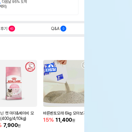
,
다음날 95% 도착
제외)
후기
Q&A
43
0
닌 캣 마더&베이비 모
바른벤토모래 6kg 모아보기
로얄캐닌 캣 인도어 4k
400g/4/10kg)
새 감소
15%
11,400
원
%
7,900
16%
55,000
원
원