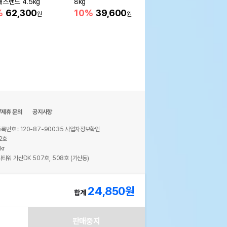
래스랜드 4.5kg
8kg
5kg
%
62,300
10%
39,600
15%
75,650
원
원
원
/제휴 문의
공지사항
록번호 : 120-87-90035
사업자정보확인
2호
kr
타워 가산DK 507호, 508호 (가산동)
ights reserved.
24,850
원
합계
판매중지