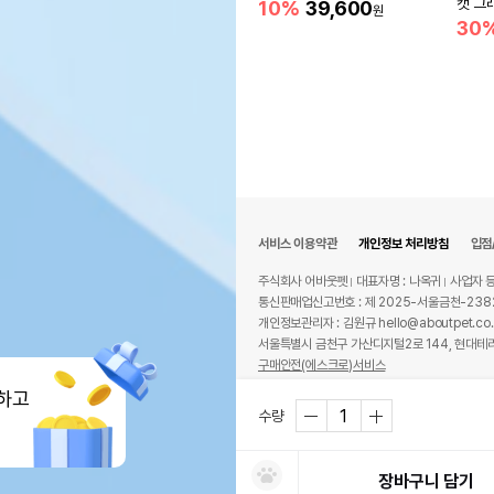
캣 그
10%
39,600
원
30
서비스 이용약관
개인정보 처리방침
입점
주식회사 어바웃펫
대표자명 : 나옥귀
사업자 등
통신판매업신고번호 : 제 2025-서울금천-238
개인정보관리자 : 김원규 hello@aboutpet.co.
서울특별시 금천구 가산디지털2로 144, 현대테라
구매안전(에스크로)서비스
© copyright (c) www.aboutpet.co.kr all r
하고
수량
장바구니 담기