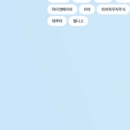
마더앤베이비
쉬바
쉬바파우치주식
웨루바
웰니스