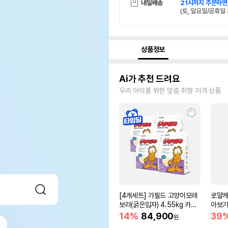
내일배송
21시까지 주문하면
(토, 일요일/공휴일 
상품정보
Ai가 추천 드려요
우리 아이를 위한 맞춤 취향 저격 상품
[4개세트] 가필드 고양이모래
로얄캐
보라(굵은입자) 4.55kg 카사
아보기(
바모래
14%
84,900
39
원