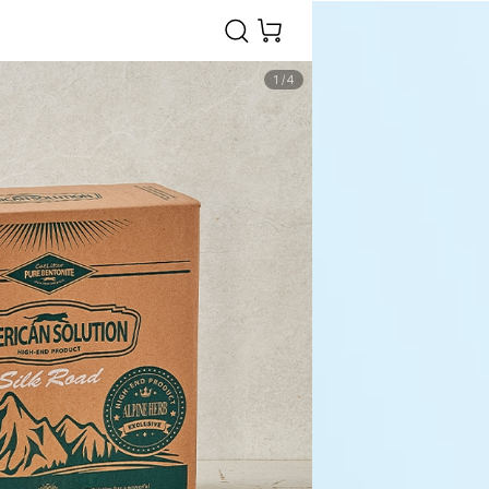
1
/
4