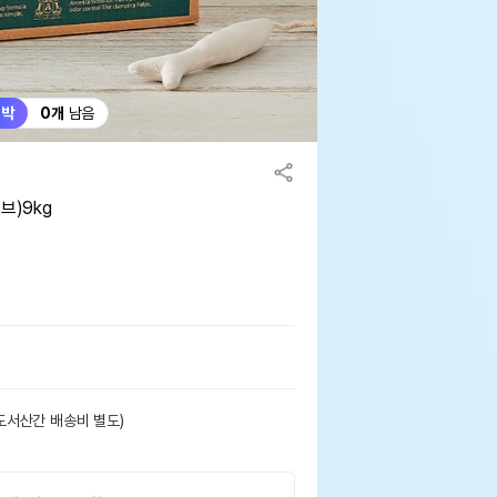
임박
0개
남음
)9kg
도서산간 배송비 별도)