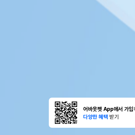
어바웃펫 App에서 가입
다양한 혜택
받기