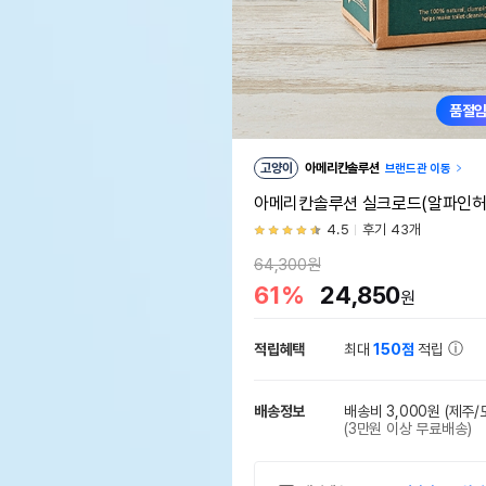
품절
고양이
아메리칸솔루션
브랜드관 이동
아메리칸솔루션 실크로드(알파인허브
4.5
후기 43개
64,300원
61%
24,850
원
적립혜택
최대
150점
적립
배송정보
배송비 3,000원
(제주/
(3만원 이상 무료배송)