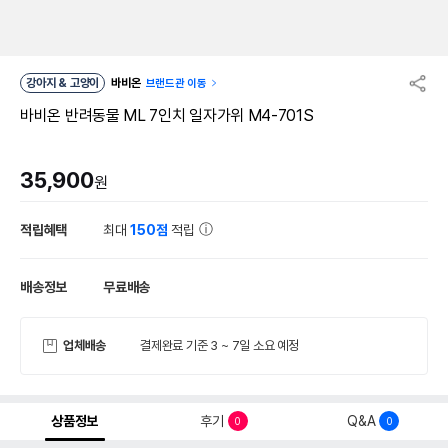
강아지 & 고양이
바비온
브랜드관 이동
바비온 반려동물 ML 7인치 일자가위 M4-701S
35,900
원
적립혜택
최대
150점
적립
배송정보
무료배송
업체배송
결제완료 기준 3 ~ 7일 소요 예정
상품정보
후기
Q&A
0
0