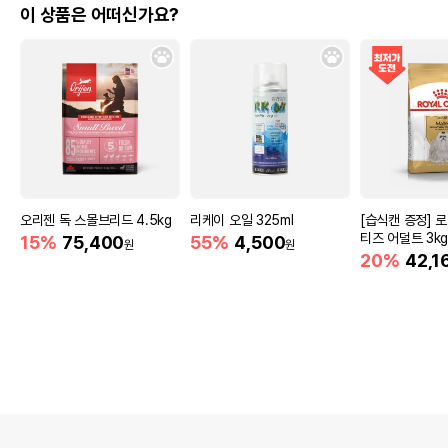
이 상품은 어떠신가요?
오리젠 독 스몰브리드 4.5kg
리케이 오일 325ml
[습식캔 증정] 
티즈 어덜트 3k
15%
75,400
55%
4,500
원
원
20%
42,1