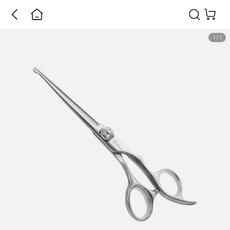
1
/
1