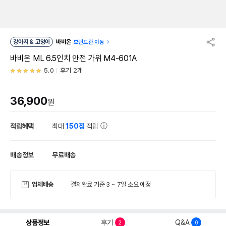
강아지 & 고양이
바비온
브랜드관 이동
바비온 ML 6.5인치 안전 가위 M4-601A
5.0
후기 2개
36,900
원
적립혜택
최대
150점
적립
배송정보
무료배송
업체배송
결제완료 기준 3 ~ 7일 소요 예정
상품정보
후기
Q&A
2
0