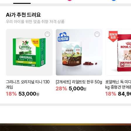
Ai가 추천 드려요
우리 아이를 위한 맞춤 취향 저격 상품
그리니즈 오리지널 티니 130
[2개세트] 리얼트릿 한우 50g
로얄캐닌 독 미디
개입
kg 중형견 면역
28%
5,000
원
18%
53,000
18%
84,9
원