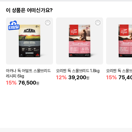
이 상품은 어떠신가요?
아카나 독 어덜트 스몰브리드
오리젠 독 스몰브리드 1.8kg
오리젠 독 스몰브
레시피 6kg
12%
39,200
15%
75,4
원
15%
76,500
원