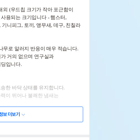
1mm내외 (우드칩 크기가 작아 포근함이
사용되는 크기입니다 - 햄스터,
 기니피그, 토끼, 앵무새, 데구, 친칠라
나무로 알러지 반응이 매우 적습니다.
가 거의 없으며 연구실과
베딩입니다.
보송한 바닥 상태를 유지합니다.
능력이 뛰어나 불쾌한 냄새는
반 베딩에 비해 먼지가 거의 없으며 특히
정보 더보기
 제품입니다.
선된 나무로 벌채되어 에스토니아에서