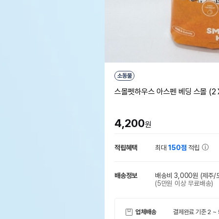
소동물
스몰펫하우스 아스펜 베딩 스몰 (2 X 2 
4,200
원
적립혜택
최대
150점
적립
배송정보
배송비 3,000원
(제주/
(5만원 이상 무료배송)
업체배송
결제완료 기준 2 ~