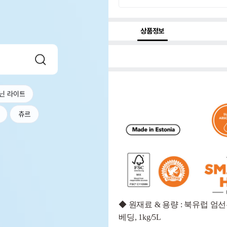
상품정보
닌 라이트
츄르
◆
원재료 & 용량 : 북유럽 엄
베딩, 1kg/5L