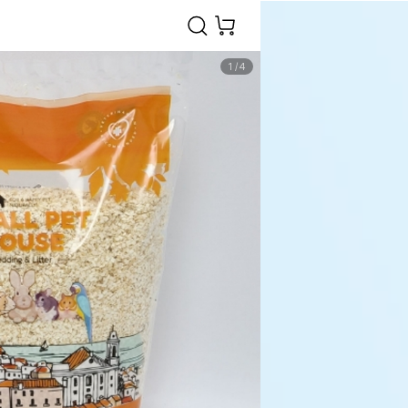
1
/
4