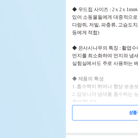
◆ 우드칩 사이즈 : 2 x 2 x 
있어 소동물들에게 대중적으로 
다람쥐, 저빌, 파충류, 고슴도치,
등에게 적합)
◆ 은사시나무의 특징 : 활엽수
먼지를 최소화하여 먼지와 냄새
실험실에서도 주로 사용하는 
◆ 제품의 특성
1. 흡수력이 뛰어나 항상 보송
2. 암모니아 냄새를 흡수하는 
줄여줍니다.
3. 우드칩 형태의 제품으로 일
상품
호흡기 건강을 위해 좋은 베딩
4. 북유럽의 천연 숲에서 엄
제작된 프리미엄 베딩입니다.