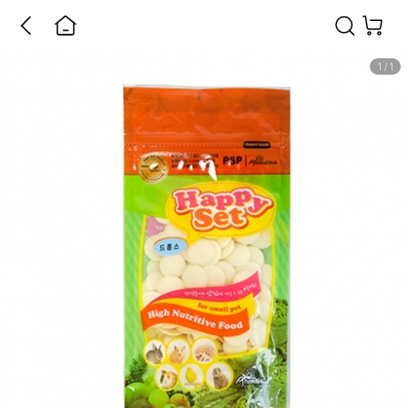
1
/
1