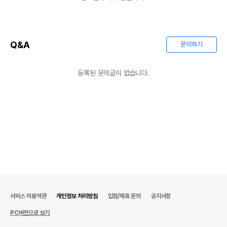
제조국 또는 원산지
대한민국
제조자,수입품의 경우
PSP
수입자를 함께 표기
Q&A
문의하기
AS책임자와 전화번호
어바웃펫//1644-9601
또는 소비자상담 관련
등록된 문의글이 없습니다.
전화번호
유통기한이 최소 2026.12.04이거나 그
이후인 상품이 출고됩니다.
유통기한
단, 상품명에 유통기한 명시된 경우, 해당
유통기한을 따릅니다.
서비스 이용약관
개인정보 처리방침
입점/제휴 문의
공지사항
PC버전으로 보기