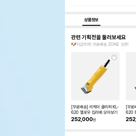
상품정보
관련 기획전을 둘러보세요
🐶지갑주의! 무료배송 ZONE 오픈!
[무료배송] 리케이 클리퍼 KL-
[무료
620 옐로우 킴라베 모아보기
620
252,000
252
원