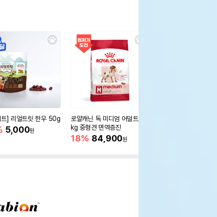
세트] 리얼트릿 한우 50g
로얄캐닌 독 미디엄 어덜트 10
오리젠 독 스몰브리드 4
kg 중형견 면역증진
%
5,000
15%
75,400
원
원
18%
84,900
원