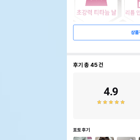
상품
후기 총
45
건
4.9
포토 후기