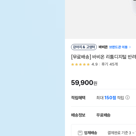
강아지 & 고양이
바비온
브랜드관 이동
[무료배송] 바비온 리튬디지털 반려
4.9
후기 45개
59,900
원
적립혜택
최대
150점
적립
배송정보
무료배송
업체배송
결제완료 기준 3 ~