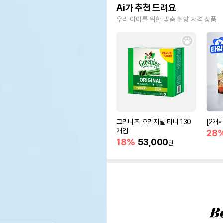
Ai가 추천 드려요
우리 아이를 위한 맞춤 취향 저격 상품
그리니즈 오리지널 티니 130
[2개
개입
28
18%
53,000
원