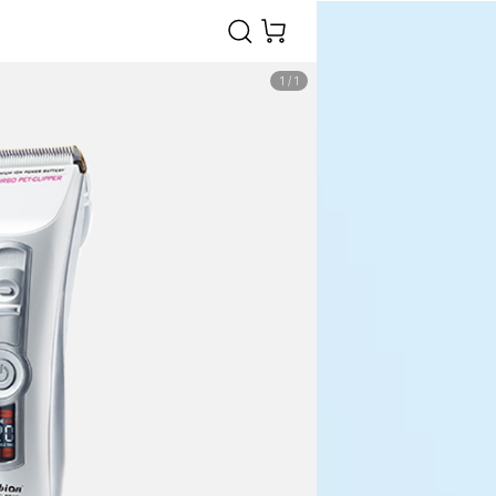
1
/
1