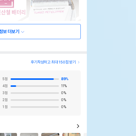
정보 더보기
후기작성하고 최대 150점 받기
5
점
89
%
4
점
11
%
3
점
0
%
2
점
0
%
1
점
0
%