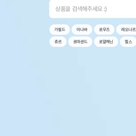
가필드
이나바
로우즈
레오나르
츄르
로마샌드
로얄캐닌
힐스