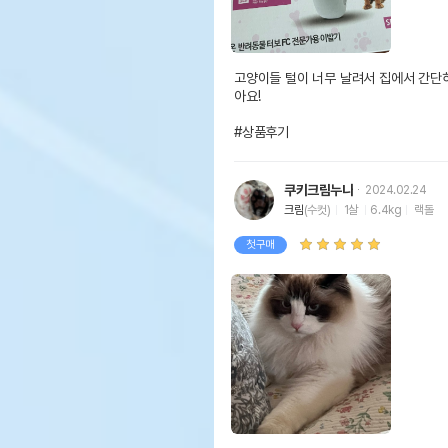
고양이들 털이 너무 날려서 집에서 간단
아요!

#상품후기
쿠키크림누나
2024.02.24
크림
(수컷)
1살
6.4kg
랙돌
첫구매