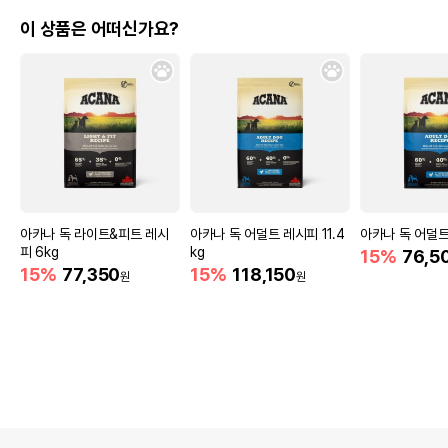
이 상품은 어떠신가요?
아카나 독 라이트&피트 레시
아카나 독 어덜트 레시피 11.4
아카나 독 어덜트
피 6kg
kg
15%
76,5
15%
77,350
15%
118,150
원
원