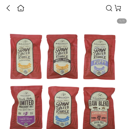
1
/
1