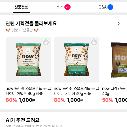
상품정보
후기
Q&A
22
0
관련 기획전을 둘러보세요
🐶 맛보기 샘플관 🐶
now 프레쉬 스몰브리드 굿 그
now 프레쉬 스몰브리드 굿 그
now 그레인프리
레이비 어덜트 40g 샘플
레이비 시니어 40g 샘플
40g
80%
1,000
80%
1,000
50%
1,00
원
원
Ai가 추천 드려요
우리 아이를 위한 맞춤 취향 저격 상품