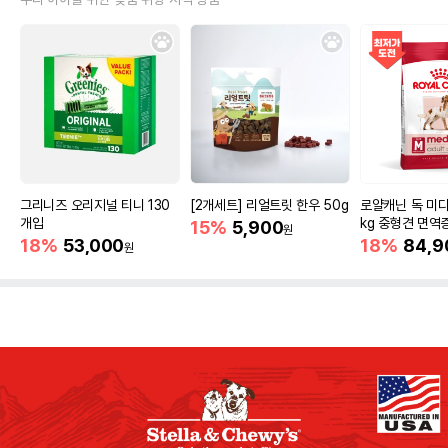
그리니즈 오리지널 티니 130
[2개세트] 리얼트릿 한우 50g
로얄캐닌 독 미디
개입
kg 중형견 면역
15%
5,900
원
18%
53,000
18%
84,9
원