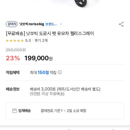
강아지
낫쏘빅 notsobig
브랜드관
이동
[무료배송] 낫쏘빅 도로시 펫 유모차 펠리스그레이
5.0
후기 2개
259,000원
23%
199,000
원
적립혜택
최대
150점
적립
배송정보
배송비 3,000원
(제주/도서산간 배송비 별도)
(5만원 이상 무료배송)
업체배송
결제완료 기준 1 ~ 2일 소요 예정