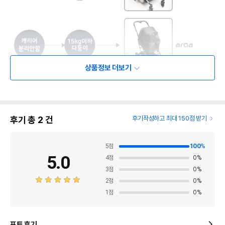
상품정보 더보기
후기 총
2
건
후기작성하고 최대 150점 받기
5
점
100
%
5.0
4
점
0
%
3
점
0
%
2
점
0
%
1
점
0
%
포토 후기