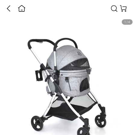
1
/
4