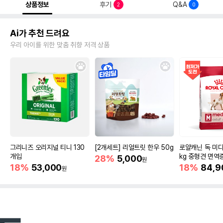
상품정보
후기
Q&A
2
0
Ai가 추천 드려요
우리 아이를 위한 맞춤 취향 저격 상품
그리니즈 오리지널 티니 130
[2개세트] 리얼트릿 한우 50g
로얄캐닌 독 미디
개입
kg 중형견 면역
28%
5,000
원
18%
53,000
18%
84,9
원