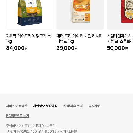
지위픽 에어드라이 닭고기 독
게더 프리 에이커 치킨 레시피
스텔라앤츄이스 
1kg
어덜트 1kg
키블 포 스몰브리
리 치킨 1.6kg
84,000
29,000
50,000
원
원
원
서비스 이용약관
개인정보 처리방침
입점/제휴 문의
공지사항
PC버전으로 보기
주식회사 어바웃펫
대표자명 : 나옥귀
사업자 등록번호 : 120-87-90035
사업자정보확인