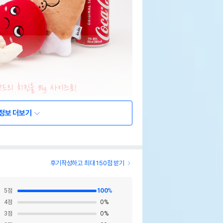
정보 더보기
후기작성하고 최대 150점 받기
5
점
100
%
4
점
0
%
3
점
0
%