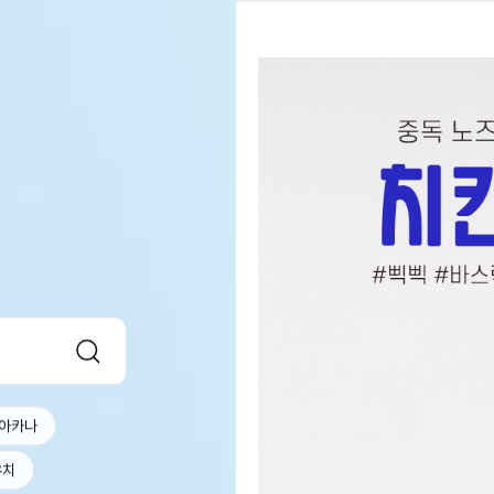
아카나
우치