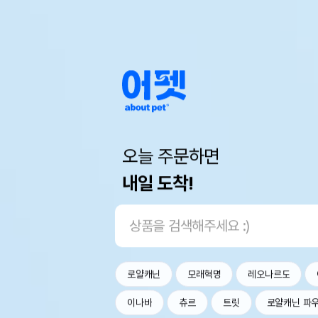
오늘 주문하면
내일 도착!
로얄캐닌
모래혁명
레오나르도
이나바
츄르
트릿
로얄캐닌 파