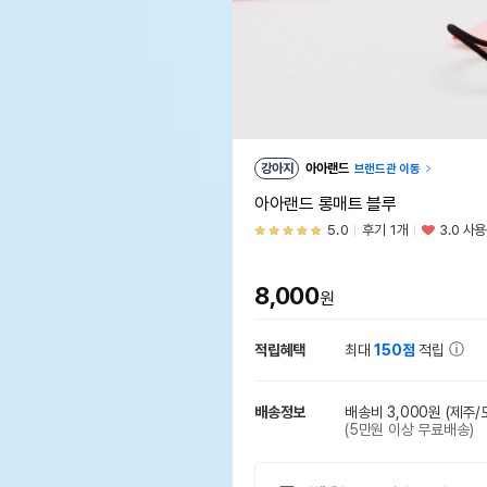
강아지
아아랜드
브랜드관 이동
아아랜드 롱매트 블루
5.0
후기 1개
3.0 사
8,000
원
적립혜택
최대
150점
적립
배송정보
배송비 3,000원
(제주/
(5만원 이상 무료배송)