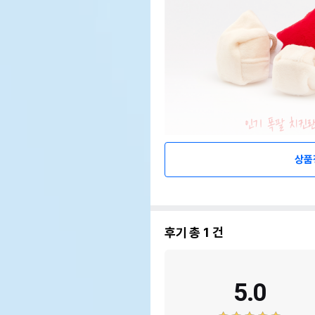
상품
후기 총
1
건
5.0