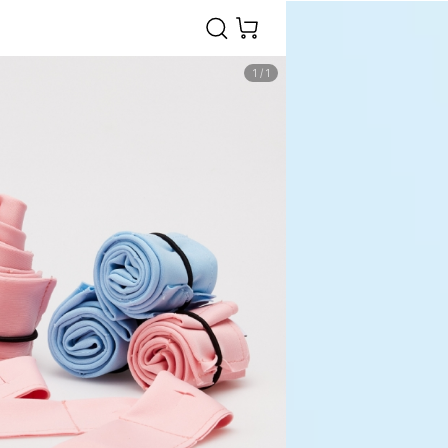
1
/
1