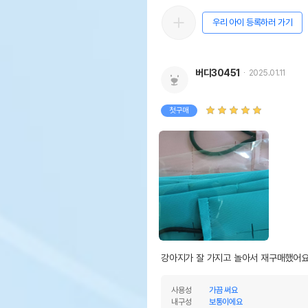
우리 아이 등록하러 가기
버디30451
2025.01.11
첫구매
강아지가 잘 가지고 놀아서 재구매했어요
사용성
가끔 써요
내구성
보통이에요