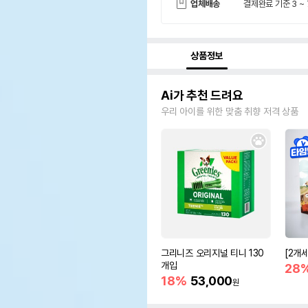
업체배송
결제완료 기준 3 ~
상품정보
Ai가 추천 드려요
우리 아이를 위한 맞춤 취향 저격 상품
그리니즈 오리지널 티니 130
[2개
개입
28
18%
53,000
원