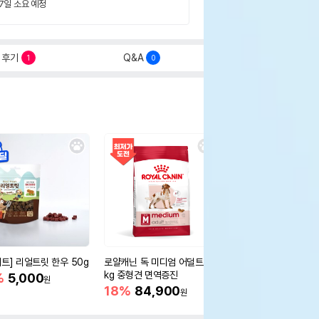
 7일 소요 예정
후기
Q&A
1
0
세트] 리얼트릿 한우 50g
로얄캐닌 독 미디엄 어덜트 10
오리젠 독 스몰브리드 4
kg 중형견 면역증진
%
5,000
15%
75,400
원
원
18%
84,900
원