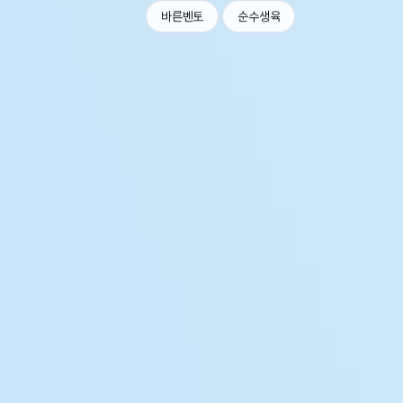
바른벤토
순수생육