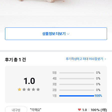
상품정보 더보기
후기 총
1
건
후기작성하고 최대 150점 받기
5
점
0
%
1.0
4
점
0
%
3
점
0
%
2
점
0
%
1
점
100
%
"약해요"
1.0
100% (1명)
내구성