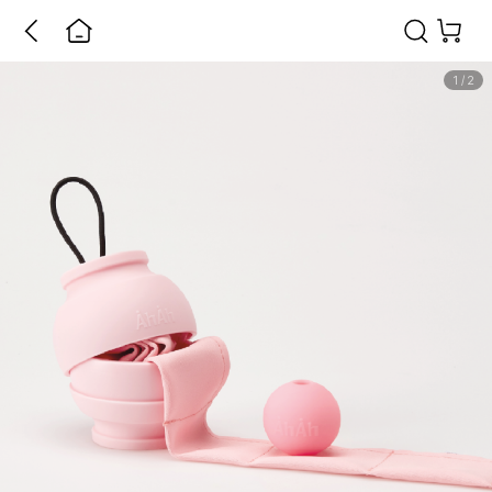
1
/
2