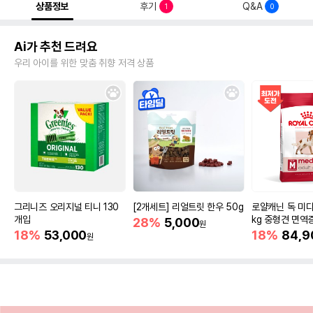
상품정보
후기
Q&A
1
0
Ai가 추천 드려요
우리 아이를 위한 맞춤 취향 저격 상품
그리니즈 오리지널 티니 130
[2개세트] 리얼트릿 한우 50g
로얄캐닌 독 미디
개입
kg 중형견 면역
28%
5,000
원
18%
53,000
18%
84,9
원