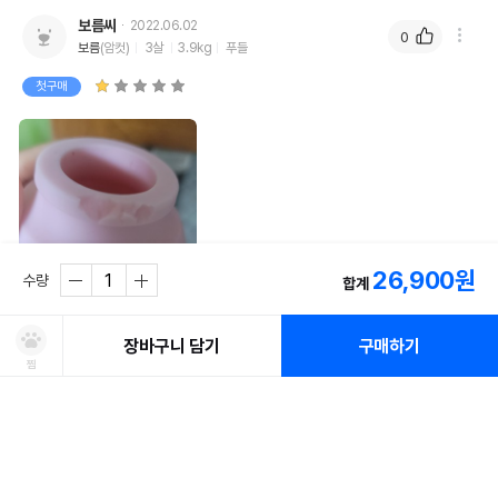
보름씨
2022.06.02
0
보름
(암컷)
3살
3.9kg
푸들
첫구매
26,900
원
수량
합계
간식넣어서 준지 10분만에 박살났습니다..4kg 푸들에겐... 좀 심각하게 약해
장바구니 담기
구매하기
요  이 돈이면 콩 3개는샀는데..ㅠ 아이디어는 좋았으나 비싼 쓰레기가 되어버
렸네요 🤣 추천...못하겠어요 

찜
#상품후기
처방사료 주문 시 확인해주세요!
쿠폰보기
적립혜택
취소/ 교환/ 환불
유통기한 임박 상품
최저가 도전 상품
AI검색
AI검색
사용성
잘 안 써요
내구성
약해요
유통기한이 임박한 상품을 파격적인 특가로 구매할 수 있습니다.
최저가 도전 상품은 쿠폰 할인 대상에서 제외될 수 있습니다.
신선도를
동물병원 정보
*
적립금
디자인
마음에 들어요