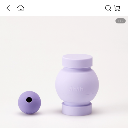
1
/
2