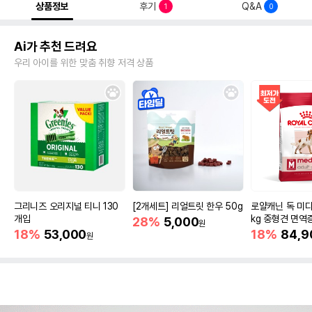
상품정보
후기
Q&A
1
0
Ai가 추천 드려요
우리 아이를 위한 맞춤 취향 저격 상품
그리니즈 오리지널 티니 130
[2개세트] 리얼트릿 한우 50g
로얄캐닌 독 미디
개입
kg 중형견 면역
28%
5,000
원
18%
53,000
18%
84,9
원