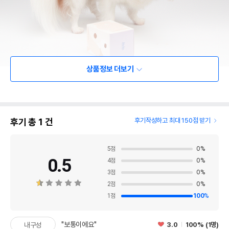
상품정보 더보기
후기 총
1
건
후기작성하고 최대 150점 받기
5
점
0
%
0.5
4
점
0
%
3
점
0
%
2
점
0
%
1
점
100
%
"보통이에요"
3.0
100% (1명)
내구성