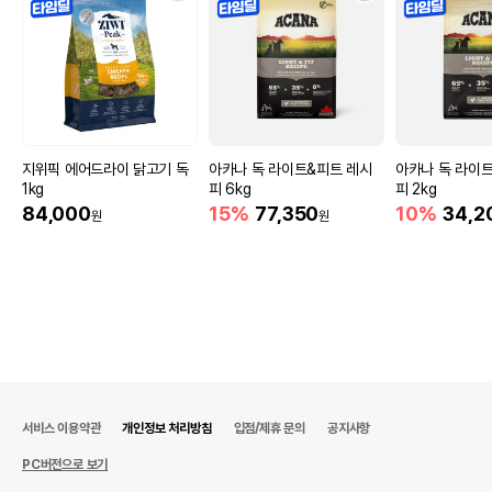
지위픽 에어드라이 닭고기 독
아카나 독 라이트&피트 레시
아카나 독 라이
1kg
피 6kg
피 2kg
84,000
15%
77,350
10%
34,2
원
원
서비스 이용약관
개인정보 처리방침
입점/제휴 문의
공지사항
PC버전으로 보기