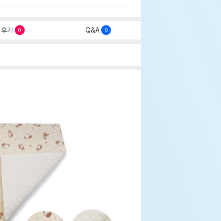
후기
Q&A
0
0