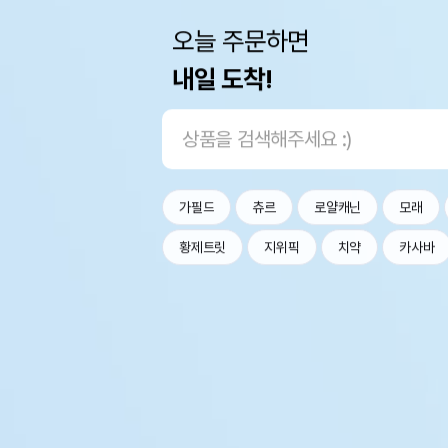
오늘 주문하면
내일 도착!
가필드
츄르
로얄캐닌
모래
황제트릿
지위픽
치약
카사바