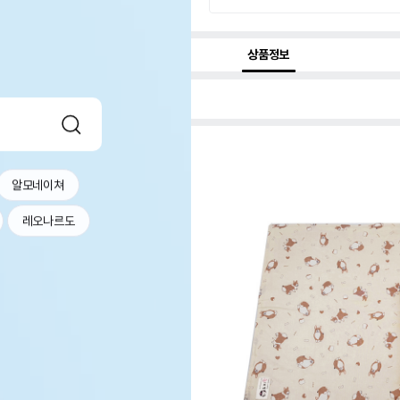
상품정보
알모네이쳐
레오나르도