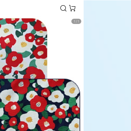
1
/
1