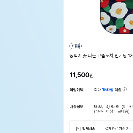
소동물
동백이 꽃 피는 고슴도치 천베딩 12
11,500
원
적립혜택
최대
150점
적립
배송정보
배송비 3,000원
(제주/
(4만원 이상 무료배송)
업체배송
결제완료 기준 2 ~