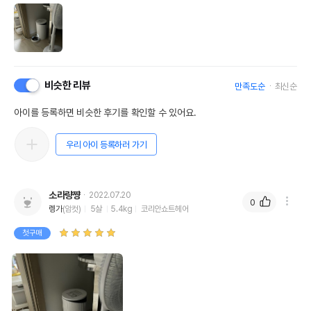
비슷한 리뷰
만족도순
최신순
아이를 등록하면 비슷한 후기를 확인할 수 있어요.
우리 아이 등록하러 가기
소라량쨩
2022.07.20
0
렝가
(암컷)
5살
5.4kg
코리안쇼트헤어
첫구매