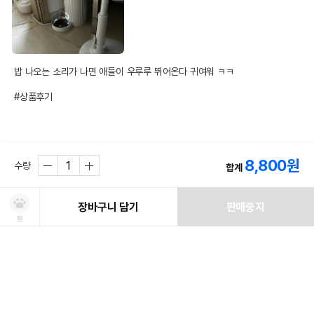
밥 나오는 소리가 나면 애들이 우루루 뛰어온다 귀여워 ㅋㅋ

#상품후기
8,800
원
수량
합계
Q&A
문의하기
장바구니 담기
판매중지
찜
등록된 문의글이 없습니다.
처방사료 주문 시 확인해주세요!
쿠폰보기
적립혜택
취소/ 교환/ 환불
유통기한 임박 상품
최저가 도전 상품
AI검색
AI검색
유통기한이 임박한 상품을 파격적인 특가로 구매할 수 있습니다.
최저가 도전 상품은 쿠폰 할인 대상에서 제외될 수 있습니다.
신선도를
동물병원 정보
*
적립금
이 상품은 어떠신가요?
유지하고 철저하게 검사 후 배송하오니 안심하고 주문하세요!