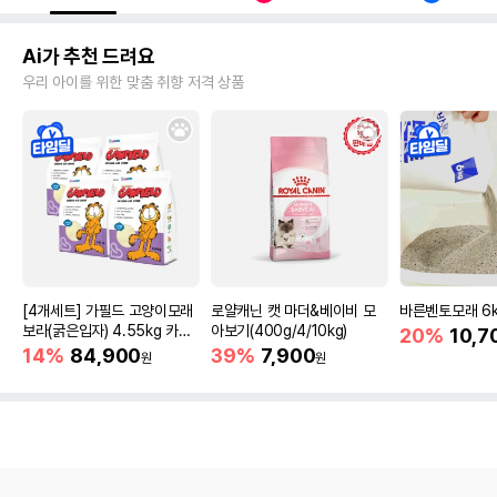
Ai가 추천 드려요
우리 아이를 위한 맞춤 취향 저격 상품
[4개세트] 가필드 고양이모래
로얄캐닌 캣 마더&베이비 모
바른벤토모래 6
보라(굵은입자) 4.55kg 카사
아보기(400g/4/10kg)
20%
10,7
바모래
14%
84,900
39%
7,900
원
원