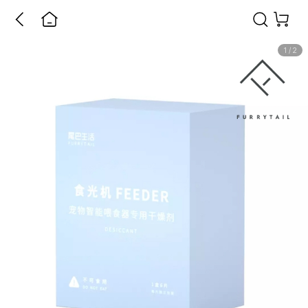
1
/
2