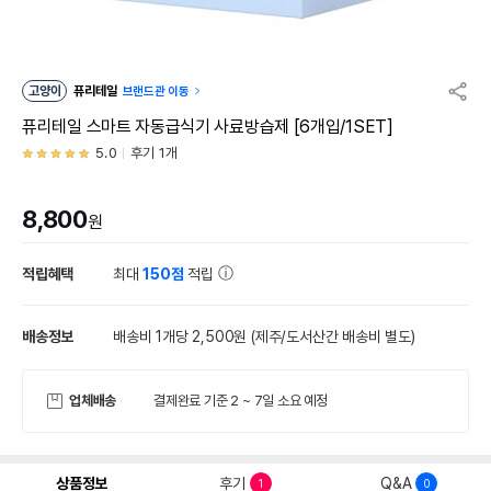
고양이
퓨리테일
브랜드관 이동
퓨리테일 스마트 자동급식기 사료방습제 [6개입/1SET]
5.0
후기 1개
8,800
원
적립혜택
최대
150점
적립
배송정보
배송비 1개당 2,500원
(제주/도서산간 배송비 별도)
업체배송
결제완료 기준 2 ~ 7일 소요 예정
상품정보
후기
Q&A
1
0