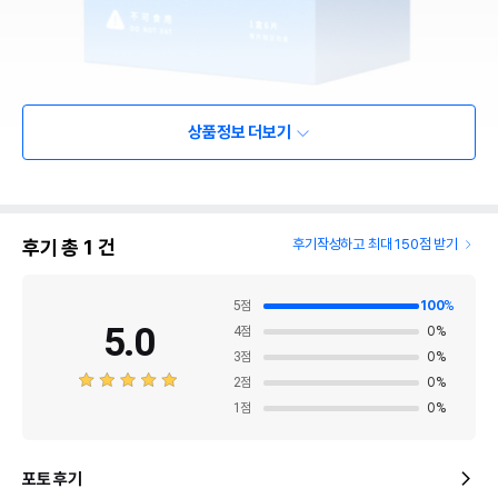
상품정보 더보기
후기 총
1
건
후기작성하고 최대 150점 받기
5
점
100
%
5.0
4
점
0
%
3
점
0
%
2
점
0
%
1
점
0
%
포토 후기