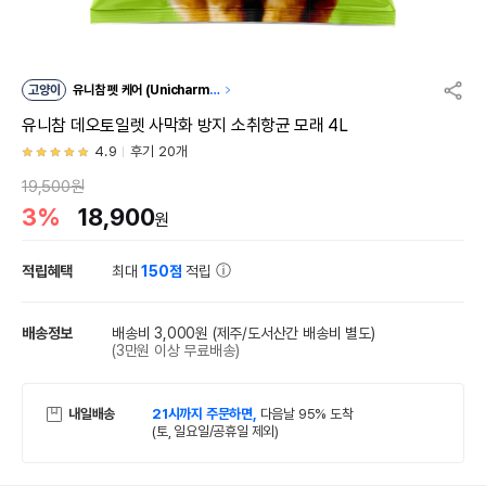
고양이
유니참 펫 케어 (Unicharm P
et Care)
브랜드관 이동
유니참 데오토일렛 사막화 방지 소취항균 모래 4L
4.9
후기 20개
19,500원
3%
18,900
원
적립혜택
최대
150점
적립
배송정보
배송비 3,000원
(제주/도서산간 배송비 별도)
(3만원 이상 무료배송)
내일배송
21시까지 주문하면,
다음날 95% 도착
(토, 일요일/공휴일 제외)