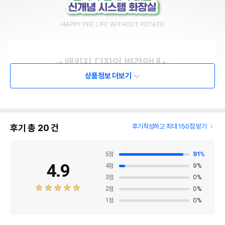
상품정보 더보기
후기 총
20
건
후기작성하고 최대 150점 받기
5
점
91
%
4.9
4
점
9
%
3
점
0
%
2
점
0
%
1
점
0
%