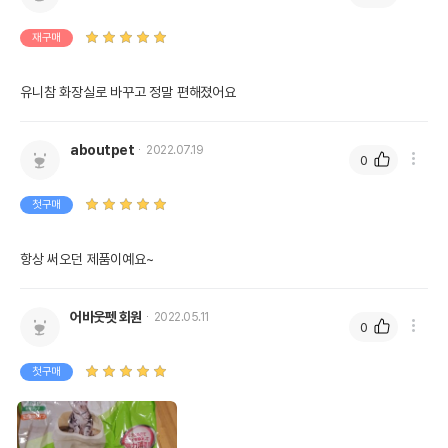
재구매
유니참 화장실로 바꾸고 정말 편해졌어요
aboutpet
2022.07.19
0
첫구매
항상 써오던 제품이예요~
어바웃펫 회원
2022.05.11
0
첫구매