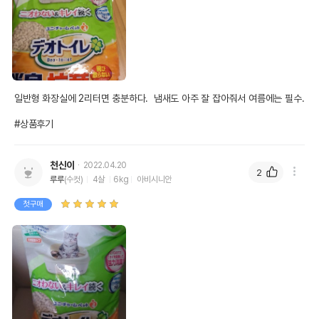
일반형 화장실에 2리터면 충분하다.  냄새도 아주 잘 잡아줘서 여름에는 필수.

#상품후기
천신이
2022.04.20
2
루루
(수컷)
4살
6kg
아비시니안
첫구매