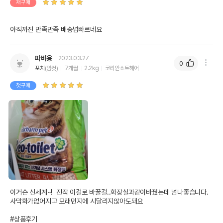
재구매
아직까진 만족만족 배송넘빠르네요
파비용
2023.03.27
0
포치
(암컷)
7개월
2.2kg
코리안쇼트헤어
첫구매
이거슨 신세계~!  진작 이걸로 바꿀걸..화장실과같이바꿨는데 넘나좋습니다. 
사막화가없어지고 모래먼지에 시달리지않아도돼요  

#상품후기