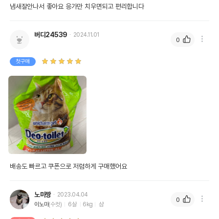
냄새잘안나서 좋아요 응가만 치우면되고 편리합니다 
버디24539
2024.11.01
0
첫구매
배송도 빠르고 쿠폰으로 저렴하게 구매했어요
노마짱
2023.04.04
0
이노마
(수컷)
6살
6kg
샴