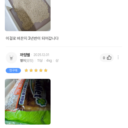
이걸로 바꾼지 3년반이 되어갑니다 
까망별
2025.12.01
0
별이
(암컷)
11살
4kg
샴
첫구매