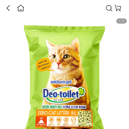
1
/
2