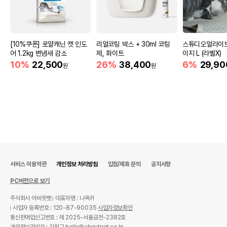
[10%쿠폰] 로얄캐닌 캣 인도
리얼코팅 박스 + 30ml 코팅
스튜디오얼라이브
어 1.2kg 변냄새 감소
제, 화이트
이지 L (라벨X)
10%
22,500
26%
38,400
6%
29,90
원
원
서비스 이용약관
개인정보 처리방침
입점/제휴 문의
공지사항
PC버전으로 보기
주식회사 어바웃펫
대표자명 : 나옥귀
사업자 등록번호 : 120-87-90035
사업자정보확인
통신판매업신고번호 : 제 2025-서울금천-2382호
개인정보관리자 : 김원규 hello@aboutpet.co.kr