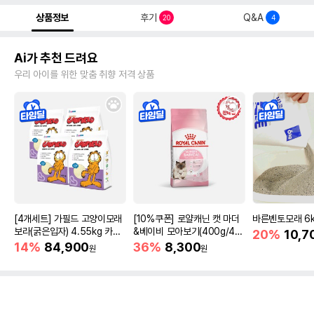
상품정보
후기
Q&A
20
4
Ai가 추천 드려요
우리 아이를 위한 맞춤 취향 저격 상품
[4개세트] 가필드 고양이모래
[10%쿠폰] 로얄캐닌 캣 마더
바른벤토모래 6
보라(굵은입자) 4.55kg 카사
&베이비 모아보기(400g/4/1
20%
10,7
바모래
0kg)
14%
84,900
36%
8,300
원
원