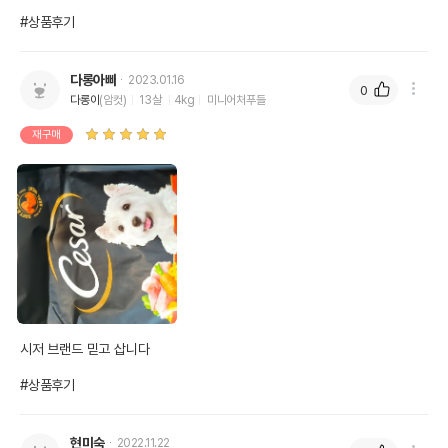
#상품후기
다롱아빠
2023.01.16
0
다롱이
(암컷)
13살
4kg
미니어처푸들
재구매
영양정보
제품표기함량
수분제외함량
조단백질
22%
24.72%
조지방
9%
10.11%
조섬유질
5%
5.62%
시저 브랜드 믿고 삽니다

조회분
8.5%
9.55%
#상품후기
칼슘
1.05%
1.18%
인
0.8%
0.9%
현미숙
2022.11.22