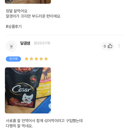
정말 잘먹어요

알갱이가 크지만 부드러운 편이에요 

#상품후기
달콤샘
2023.07.15
0
첫구매
사료를 잘 안먹어서 함께 섞어먹이려고 구입했는데

다행히 잘 먹네요.
