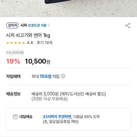
강아지
시저
브랜드관 이동
시저 쇠고기와 연어 1kg
4.8
후기 18개
13,000원
19%
10,500
원
적립혜택
최대
150점
적립
배송정보
배송비 3,000원
(제주/도서산간 배송비 별도)
(3만원 이상 무료배송)
내일배송
21시까지 주문하면,
다음날 95% 도착
(토, 일요일/공휴일 제외)