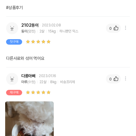
#상품후기
2102동이
2023.02.08
0
동이
(암컷)
2살
15kg
하나뿐인 믹스
첫구매
다른사료와 섞어 먹어요
다롱아빠
2023.01.16
0
마루
(수컷)
22살
8kg
비숑프리제
재구매