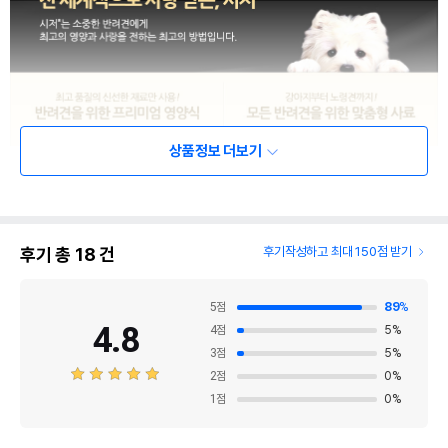
상품정보 더보기
후기 총
18
건
후기작성하고 최대 150점 받기
5
점
89
%
4.8
4
점
5
%
3
점
5
%
2
점
0
%
1
점
0
%