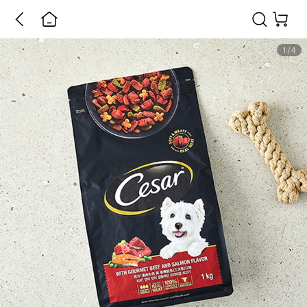
1
/
4