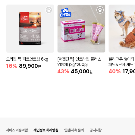
유통기한이 최소 2026.12.06이거나 그
이후인 상품이 출고됩니다.
유통기한
단, 상품명에 유통기한 명시된 경우, 해당
유통기한을 따릅니다.
오리젠 독 피트앤트림 6kg
[어펫단독] 인트라젠 플러스
젤리크루 영이의
영양제 (2g*200p)
패딩&모자 세트 2
16%
89,900
원
43%
45,000
40%
17,9
원
서비스 이용약관
개인정보 처리방침
입점/제휴 문의
공지사항