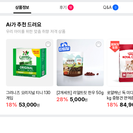
상품정보
후기
Q&A
18
0
Ai가 추천 드려요
우리 아이를 위한 맞춤 취향 저격 상품
그리니즈 오리지널 티니 130
[2개세트] 리얼트릿 한우 50g
로얄캐닌 독 미디
개입
kg 중형견 면역
28%
5,000
원
18%
53,000
18%
84,9
원