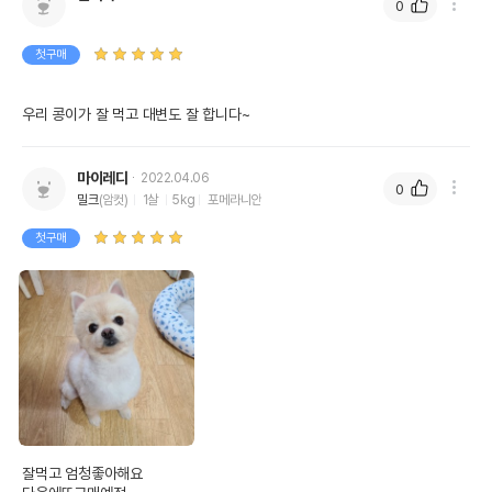
0
오메가3
0%
0%
첫구매
오메가6
0%
0%
수분
11%
우리 콩이가 잘 먹고 대변도 잘 합니다~
탄수화물
50%
마이레디
2022.04.06
0
기타성분
밀크
(암컷)
1살
5kg
포메라니안
첫구매
상세 정보
글리세롤,소금,구연산,레시틴,혼합형토코페롤,아
미노산(DL-메티오닌),미네랄합제(염화칼륨,황산
아연,요오드칼륨 등),보존료(소르빈산칼륨),비타
민합제(염화콜린,비타민E,비타민A,비타민B2
등),착색료(식용색소적색제102호,식용색소황색
원료구성
제4호,식용색소황색제5호,식용색소청색제2호),
육류및육류산물(가금육,쇠고기),야채(사탕무,완
두콩,당근,토마토,호박),산화방지제(BHA,BHT),
곡물(밀,수수,옥수수,쌀),해바라기유,로즈마리추
잘먹고 엄청좋아해요

출물,이산화규소,천연향료,연어분말