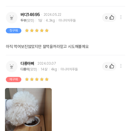
버디14695
2024.05.22
0
두부
(암컷)
1살
4.3kg
미니어처푸들
첫구매
아직 먹여보진않았지만 잘먹을꺼라믿고 시도해볼께요 
다롱아빠
2024.03.07
0
다롱이
(암컷)
14살
4kg
미니어처푸들
재구매