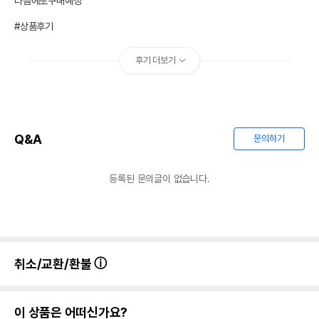
다음에또구매예정

포장상태
지퍼백
#상품후기
권장 연령
1세 이상
후기 더보기
* 브랜드사에서 제공한 정보로 모든 책임은 브랜드사에 있습니다.
* 해당 정보는 브랜드사 사정에 의해 일부 변경될 수 있습니다.
상품 필수 정보
Q&A
문의하기
품명 및 모델명
시저 쇠고기와 연어 1kg
법에 의한 인증,허가 등을
등록된 문의글이 없습니다.
상세페이지 참조
받았음을 확인할수 있는
경우 그에 대한 사항
제조국 또는 원산지
호주
제조자,수입품의 경우
MARS Petcare/한국마즈(유)
취소/교환/환불
수입자를 함께 표기
AS책임자와 전화번호
어바웃펫//1644-9601
또는 소비자상담 관련
이 상품은 어떠신가요?
전화번호