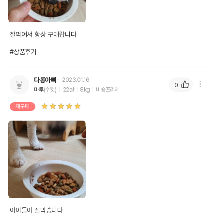
잘먹어서 항상 구매랍니다

#상품후기
다롱아빠
2023.01.16
0
마루
(수컷)
22살
8kg
비숑프리제
재구매
아이들이 잘먹습니다
