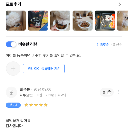
포토 후기
비슷한 리뷰
만족도순
최신순
아이를 등록하면 비슷한 후기를 확인할 수 있어요.
우리 아이 등록하러 가기
화수분
2024.09.06
0
하루
(암컷)
3살
2.5kg
치와와
첫구매
잘먹을거 같아요

감사합니다