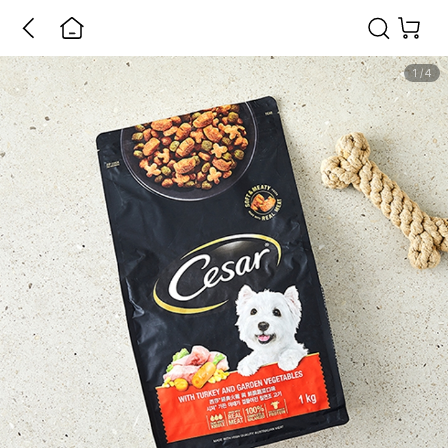
1
/
4