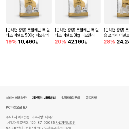
소금,아미노산(DL-메티오닌),미네랄합제(염화칼
륨,황산아연,요오드칼륨 등),보존료(소르빈산칼
륨),비타민합제(염화콜린,비타민E,비타민A,비타
원료구성
민B2 등),착색료(식용색소적색제102호,식용색
소황색제4호,식용색소황색제5호,식용색소청색
제2호),야채(사탕무,완두콩,당근,토마토,호박),산
[습식캔 증정] 로얄캐닌 독 말
[습식캔 증정] 로얄캐닌 독 말
[습식캔 증정] 
화방지제(BHA,BHT),해바라기유,혼합형 토코페
티즈 어덜트 500g 피모관리
티즈 어덜트 3kg 피모관리
숑 프리제 어덜트 
롤,이산화규소,천연향료
건강
19%
10,460
20%
42,160
28%
24,2
원
원
권장 연령
1세 - 7세
* 브랜드사에서 제공한 정보로 모든 책임은 브랜드사에 있습니다.
* 해당 정보는 브랜드사 사정에 의해 일부 변경될 수 있습니다.
상품 필수 정보
품명 및 모델명
시저 칠면조고기와 야채 1kg
서비스 이용약관
개인정보 처리방침
입점/제휴 문의
공지사항
법에 의한 인증,허가 등을
상세페이지 참조
받았음을 확인할수 있는
PC버전으로 보기
경우 그에 대한 사항
주식회사 어바웃펫
대표자명 : 나옥귀
제조국 또는 원산지
호주
사업자 등록번호 : 120-87-90035
사업자정보확인
통신판매업신고번호 : 제 2025-서울금천-2382호