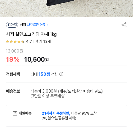
강아지
시저
브랜드관 이동
시저 칠면조고기와 야채 1kg
4.7
후기 13개
13,000원
19%
10,500
원
적립혜택
최대
150점
적립
배송정보
배송비 3,000원
(제주/도서산간 배송비 별도)
(3만원 이상 무료배송)
내일배송
21시까지 주문하면,
다음날 95% 도착
(토, 일요일/공휴일 제외)