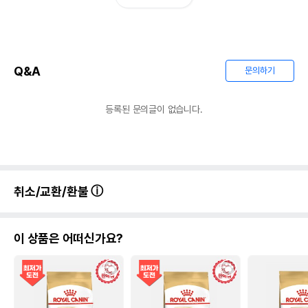
조섬유질
5%
5.62%
조회분
8.5%
9.55%
칼슘
1.05%
1.18%
Q&A
문의하기
인
0.8%
0.9%
등록된 문의글이 없습니다.
오메가3
0%
0%
오메가6
0%
0%
수분
11%
취소/교환/환불
탄수화물
50%
기타성분
이 상품은 어떠신가요?
상세 정보
육류 및 육류산물(가금육, 쇠고기, 칠면조),곡물
(밀, 수수, 옥수수, 쌀),구연산,레시틴,글리세롤,