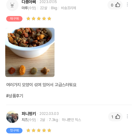
다롱아빠
2023.01.15
0
마루
(수컷)
22살
8kg
비숑프리제
재구매
여러가지 모양이 섞여 있어서 고급스러워요 

#상품후기
퍼니펑키
2022.03.03
1
치즈
(수컷)
2살
7.3kg
하나뿐인 믹스
첫구매