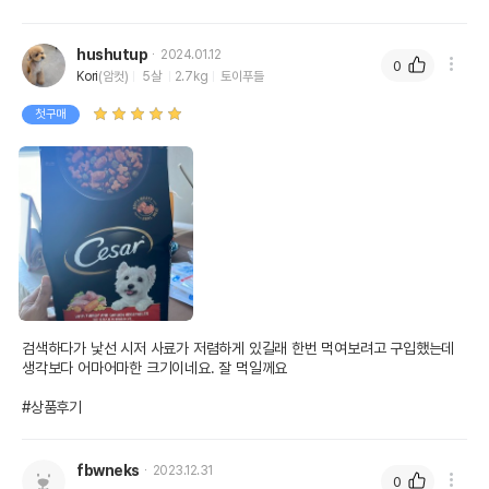
hushutup
2024.01.12
0
Kori
(암컷)
5살
2.7kg
토이푸들
첫구매
검색하다가 낯선 시저 사료가 저렴하게 있길래 한번 먹여보려고 구입했는데 
생각보다 어마어마한 크기이네요. 잘 먹일께요

#상품후기
fbwneks
2023.12.31
0