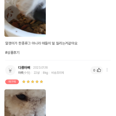
알갱이가 한종류그 아니라 애들이 덜 질리는거같아요 

#상품후기
다롱아빠
2023.01.16
0
마루
(수컷)
22살
8kg
비숑프리제
재구매