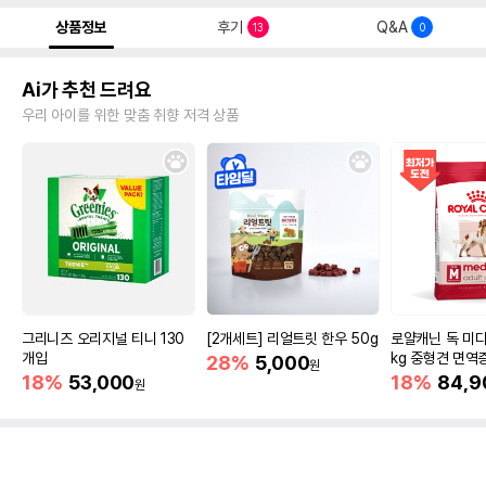
상품정보
후기
Q&A
13
0
Ai가 추천 드려요
우리 아이를 위한 맞춤 취향 저격 상품
그리니즈 오리지널 티니 130
[2개세트] 리얼트릿 한우 50g
로얄캐닌 독 미디
개입
kg 중형견 면역
28%
5,000
원
18%
53,000
18%
84,9
원