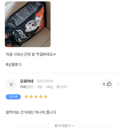
처음 사보는건데 잘 먹길바래요ㅎ

#상품후기
모로라네
2022.02.19
0
라네
(암컷)
5살
14kg
웰시코기
영양정보
첫구매
제품표기함량
수분제외함량
잘먹어요 간식대신 하나씩 줍니다 
조단백질
22%
24.72%
조지방
9%
10.11%
후기 더보기