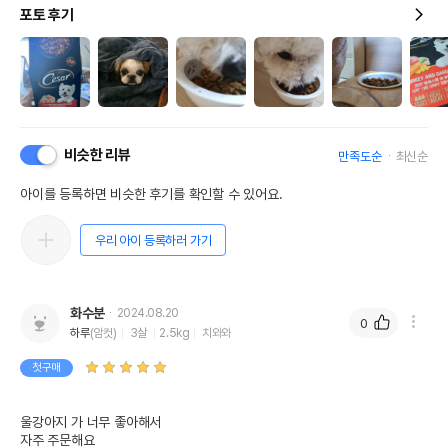
포토 후기
비슷한 리뷰
만족도순
최신순
아이를 등록하면 비슷한 후기를 확인할 수 있어요.
우리 아이 등록하러 가기
화수분
2024.08.20
0
하루
(암컷)
3살
2.5kg
치와와
첫구매
울강아지 가 너무 좋아해서

자주 주문해요