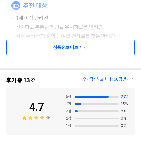
상품정보 더보기
후기 총
13
건
후기작성하고 최대 150점 받기
5
점
77
%
4.7
4
점
15
%
3
점
8
%
2
점
0
%
1
점
0
%