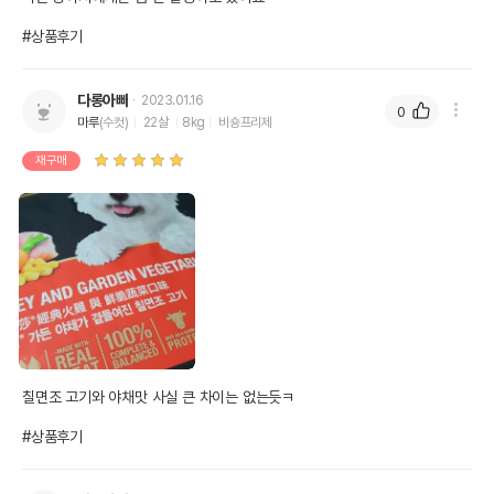
#상품후기
다롱아빠
2023.01.16
0
마루
(수컷)
22살
8kg
비숑프리제
재구매
칠면조 고기와 야채맛 사실 큰 차이는 없는듯ㅋ

#상품후기