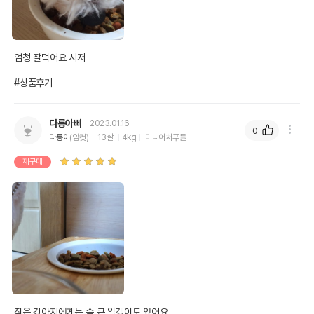
엄청 잘먹어요 시저

#상품후기
다롱아빠
2023.01.16
0
다롱이
(암컷)
13살
4kg
미니어처푸들
재구매
작은 강아지에게는 좀 큰 알갱이도 있어요 
