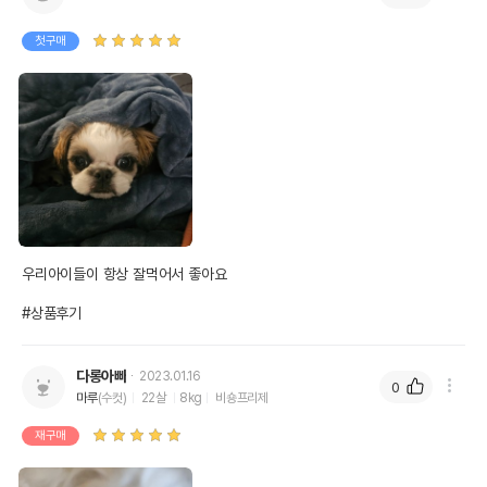
첫구매
우리아이들이 항상 잘먹어서 좋아요

#상품후기
다롱아빠
2023.01.16
0
마루
(수컷)
22살
8kg
비숑프리제
재구매