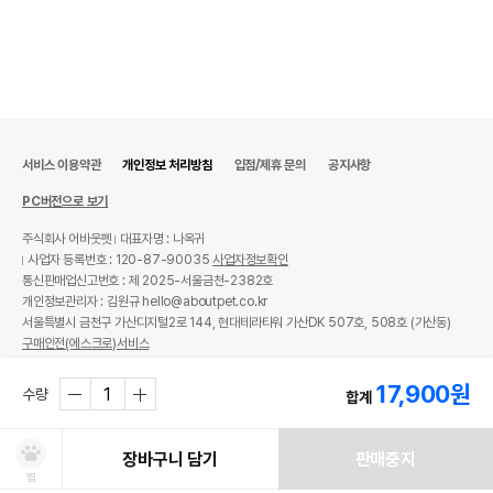
서비스 이용약관
개인정보 처리방침
입점/제휴 문의
공지사항
PC버전으로 보기
주식회사 어바웃펫
대표자명 : 나옥귀
사업자 등록번호 : 120-87-90035
사업자정보확인
통신판매업신고번호 : 제 2025-서울금천-2382호
개인정보관리자 : 김원규 hello@aboutpet.co.kr
서울특별시 금천구 가산디지털2로 144, 현대테라타워 가산DK 507호, 508호 (가산동)
구매안전(에스크로)서비스
© copyright (c) www.aboutpet.co.kr all rights reserved.
17,900
원
수량
합계
장바구니 담기
판매중지
찜