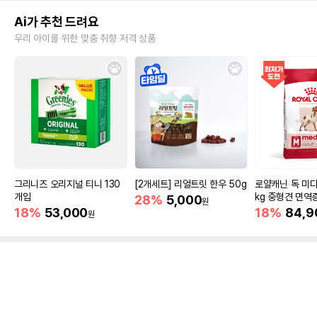
Ai가 추천 드려요
우리 아이를 위한 맞춤 취향 저격 상품
그리니즈 오리지널 티니 130
[2개세트] 리얼트릿 한우 50g
로얄캐닌 독 미디
개입
kg 중형견 면역
28%
5,000
원
18%
53,000
18%
84,9
원