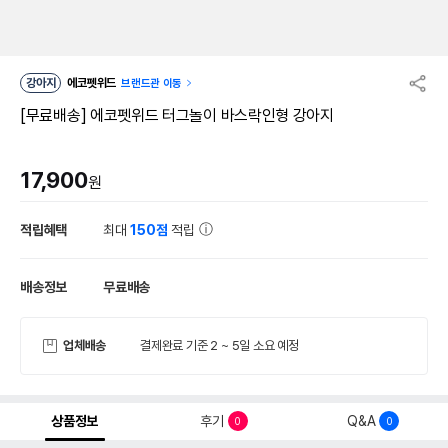
강아지
에코펫위드
브랜드관 이동
[무료배송] 에코펫위드 터그놀이 바스락인형 강아지
17,900
원
적립혜택
최대
150점
적립
배송정보
무료배송
업체배송
결제완료 기준 2 ~ 5일 소요 예정
상품정보
후기
Q&A
0
0