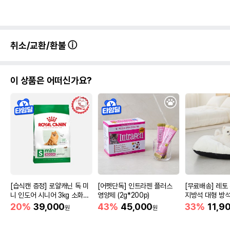
취소/교환/환불
이 상품은 어떠신가요?
[습식캔 증정] 로얄캐닌 독 미
[어펫단독] 인트라젠 플러스
[무료배송] 레토
니 인도어 시니어 3kg 소화도
영양제 (2g*200p)
지방석 대형 방석 
움
m)
20%
39,000
43%
45,000
33%
11,9
원
원