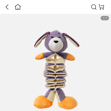
1
/
1