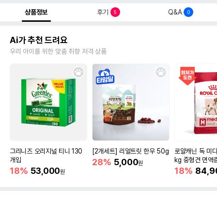
상품정보
후기
Q&A
5
0
Ai가 추천 드려요
우리 아이를 위한 맞춤 취향 저격 상품
그리니즈 오리지널 티니 130
[2개세트] 리얼트릿 한우 50g
로얄캐닌 독 미디
개입
kg 중형견 면역
28%
5,000
원
18%
53,000
18%
84,9
원