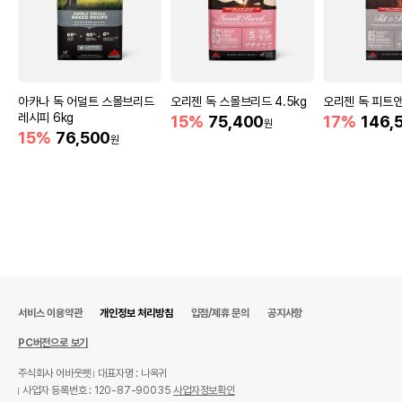
아카나 독 어덜트 스몰브리드
오리젠 독 스몰브리드 4.5kg
오리젠 독 피트앤트
레시피 6kg
15%
75,400
17%
146,
원
15%
76,500
원
서비스 이용약관
개인정보 처리방침
입점/제휴 문의
공지사항
PC버전으로 보기
주식회사 어바웃펫
대표자명 : 나옥귀
사업자 등록번호 : 120-87-90035
사업자정보확인