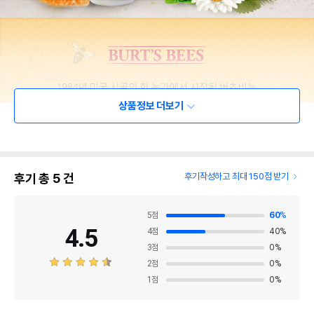
상품정보 더보기
후기 총
5
건
후기작성하고 최대 150점 받기
5
점
60
%
4.5
4
점
40
%
3
점
0
%
2
점
0
%
1
점
0
%