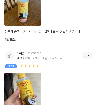
성분이 순하고 좋아서 걱정없이 닦이네요 귀 청소에 좋습니다

#상품후기
다복츄
2022.07.17
0
다복이
(수컷)
7살
9.3kg
하나뿐인 믹스
첫구매