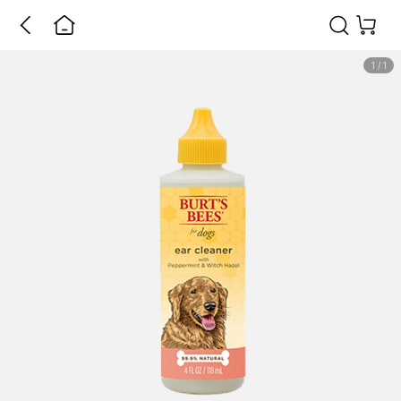
1
/
1