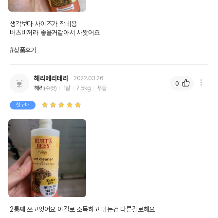
생각보다 사이즈가 작네용 

버츠비꺼라 좋을거같아서 사봣어요

#상품후기
해리메리테리
2022.03.26
0
해리
(수컷)
1살
7.5kg
푸들
첫구매
2통째 쓰고잇어요 이걸로 소독하고 닦는건 다른걸로해요
