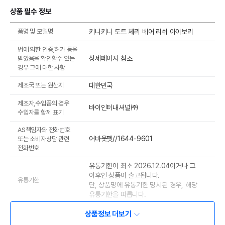
상품 필수 정보
품명 및 모델명
키니키니 도트 체리 베어 리쉬 아이보리
법에 의한 인증,허가 등을
상세페이지 참조
받았음을 확인할수 있는
경우 그에 대한 사항
제조국 또는 원산지
대한민국
제조자,수입품의 경우
바이인터내셔널㈜
수입자를 함께 표기
AS책임자와 전화번호
어바웃펫//1644-9601
또는 소비자상담 관련
전화번호
유통기한이 최소 2026.12.04이거나 그
이후인 상품이 출고됩니다.
유통기한
단, 상품명에 유통기한 명시된 경우, 해당
유통기한을 따릅니다.
상품정보 더보기