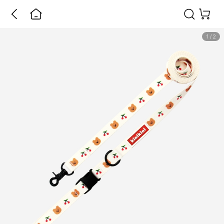
1
/
2