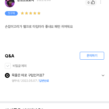
강초코보호자
2022.12.08
0
첫구매
손잡이고리가 밸크로 타입이라 좋내요 패턴 귀여워요
Q&A
문의하기
비밀글 제외
목줄은 따로 구입인거죠?
열무네
2022.05.07
답변완료