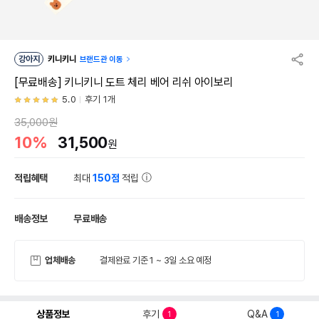
강아지
키니키니
브랜드관 이동
[무료배송] 키니키니 도트 체리 베어 리쉬 아이보리
5.0
후기 1개
35,000원
10%
31,500
원
적립혜택
최대
150점
적립
배송정보
무료배송
업체배송
결제완료 기준 1 ~ 3일 소요 예정
상품정보
후기
Q&A
1
1