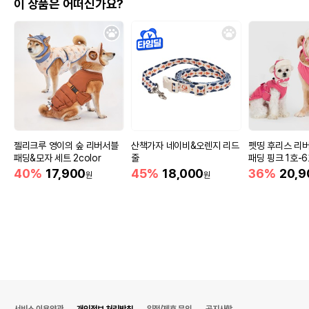
이 상품은 어떠신가요?
젤리크루 영이의 숲 리버서블
산책가자 네이비&오렌지 리드
펫띵 후리스 리
패딩&모자 세트 2color
줄
패딩 핑크 1호-
40%
17,900
45%
18,000
36%
20,9
원
원
서비스 이용약관
개인정보 처리방침
입점/제휴 문의
공지사항