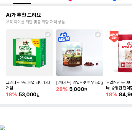
Ai가 추천 드려요
우리 아이를 위한 맞춤 취향 저격 상품
그리니즈 오리지널 티니 130
[2개세트] 리얼트릿 한우 50g
로얄캐닌 독 미디
개입
kg 중형견 면역
28%
5,000
원
18%
53,000
18%
84,9
원