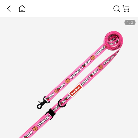
1
/
2