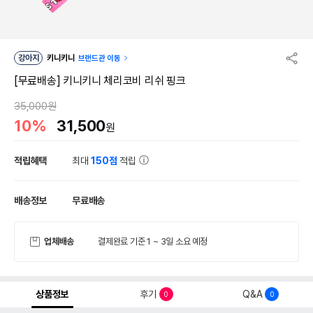
강아지
키니키니
브랜드관 이동
[무료배송] 키니키니 체리코비 리쉬 핑크
35,000원
10%
31,500
원
적립혜택
최대
150점
적립
배송정보
무료배송
업체배송
결제완료 기준 1 ~ 3일 소요 예정
상품정보
후기
Q&A
0
0