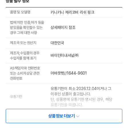
상품 필수 정보
품명 및 모델명
키니키니 체리코비 리쉬 핑크
법에 의한 인증,허가 등을
상세페이지 참조
받았음을 확인할수 있는
경우 그에 대한 사항
제조국 또는 원산지
대한민국
제조자,수입품의 경우
바이인터내셔널㈜
수입자를 함께 표기
AS책임자와 전화번호
어바웃펫//1644-9601
또는 소비자상담 관련
전화번호
유통기한이 최소 2026.12.04이거나 그
이후인 상품이 출고됩니다.
유통기한
단, 상품명에 유통기한 명시된 경우, 해당
유통기한을 따릅니다.
상품정보 더보기