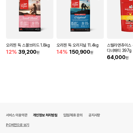
오리젠 독 스몰브리드 1.8kg
오리젠 독 오리지널 11.4kg
스텔라앤츄이스 
디너패티 397g
12%
39,200
14%
150,900
원
원
64,000
원
서비스 이용약관
개인정보 처리방침
입점/제휴 문의
공지사항
PC버전으로 보기