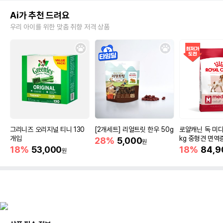
Ai가 추천 드려요
우리 아이를 위한 맞춤 취향 저격 상품
그리니즈 오리지널 티니 130
[2개세트] 리얼트릿 한우 50g
로얄캐닌 독 미디
개입
kg 중형견 면역
28%
5,000
원
18%
53,000
18%
84,9
원