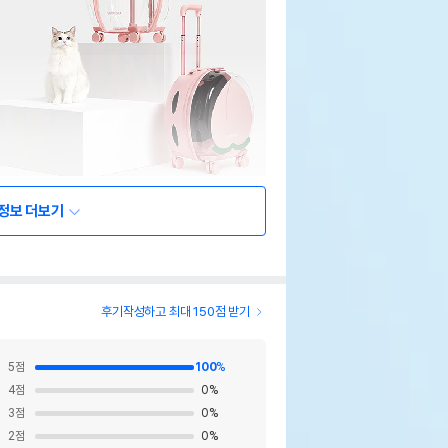
정보 더보기
후기작성하고 최대 150점 받기
5
점
100
%
4
점
0
%
3
점
0
%
2
점
0
%