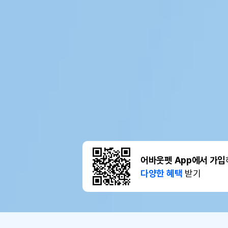
어바웃펫 App에서 가입
다양한 혜택
받기