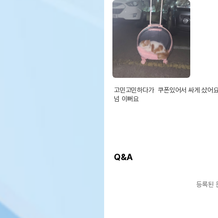
고민고민하다가  쿠폰있어서 싸게 샀어요
넘 이뻐요
Q&A
등록된 