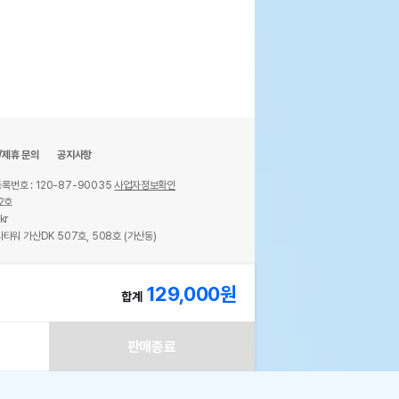
/제휴 문의
공지사항
록번호 : 120-87-90035
사업자정보확인
2호
kr
타워 가산DK 507호, 508호 (가산동)
ights reserved.
129,000
원
합계
판매종료