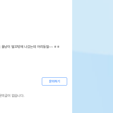
 울냥이 델꼬밖에 나갔는데 어리둥절~~ ㅎㅎ

문의하기
문의글이 없습니다.