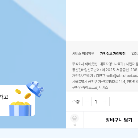
서비스 이용약관
개인정보 처리방침
입점
주식회사 어바웃펫
대표자명 : 나옥귀
사업자 등
통신판매업신고번호 : 제 2025-서울금천-238
개인정보관리자 : 김원규 hello@aboutpet.co.
서울특별시 금천구 가산디지털2로 144, 현대테라
구매안전(에스크로)서비스
© copyright (c) www.aboutpet.co.kr all r
하고
수량
장바구니 담기
찜