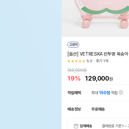
고양이
[옵션] VETRESKA 반투명 복숭
5.0
후기 1개
159,900원
19%
129,000
원
적립혜택
최대
150점
적립
배송정보
무료배송
업체배송
결제완료 기준 1 ~