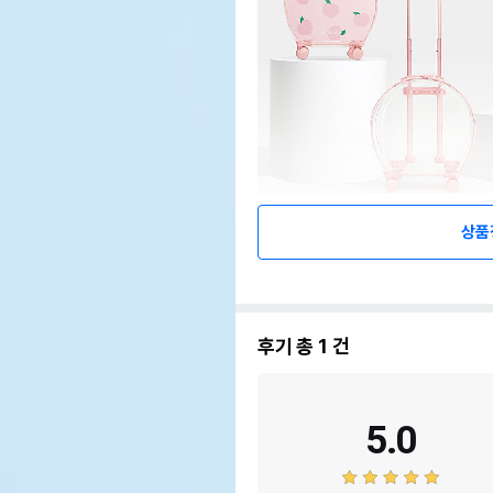
상품
후기 총
1
건
5.0