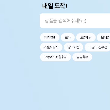
내일 도착!
더리얼캣
로마
로얄캐닌
보레알
가필드모래
강아지캔
고양이 신부전
고양이모래탈취제
금빛육수