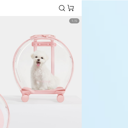
1
/
5