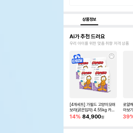
상품정보
Ai가 추천 드려요
우리 아이를 위한 맞춤 취향 저격 상품
[4개세트] 가필드 고양이모래
로얄캐
보라(굵은입자) 4.55kg 카사
아보기(
바모래
14%
84,900
39
원