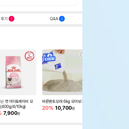
후기
Q&A
1
0
닌 캣 마더&베이비 모
바른벤토모래 6kg 모아보기
로얄캐닌 캣 인도어 4k
400g/4/10kg)
새 감소
20%
10,700
원
%
7,900
16%
55,000
원
원