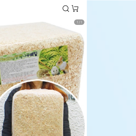
1
/
1