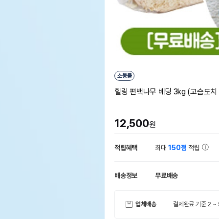
소동물
힐링 편백나무 베딩 3kg (고슴도치
12,500
원
적립혜택
최대
150점
적립
배송정보
무료배송
업체배송
결제완료 기준 2 ~