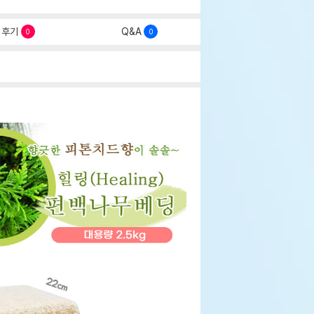
후기
Q&A
0
0