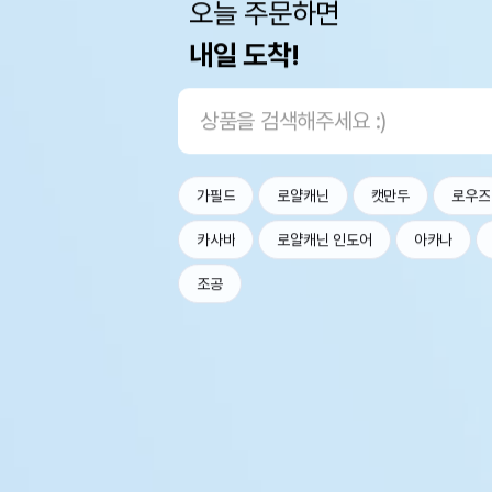
오늘 주문하면
내일 도착!
가필드
로얄캐닌
캣만두
로우즈
카사바
로얄캐닌 인도어
아카나
조공