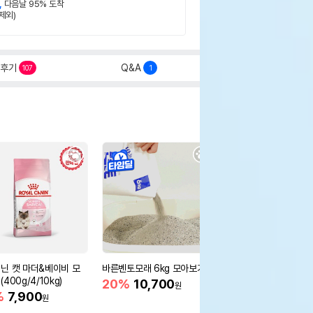
,
다음날 95% 도착
제외)
후기
Q&A
107
1
닌 캣 마더&베이비 모
바른벤토모래 6kg 모아보기
로얄캐닌 캣 인도어 4k
400g/4/10kg)
새 감소
20%
10,700
원
%
7,900
16%
55,000
원
원