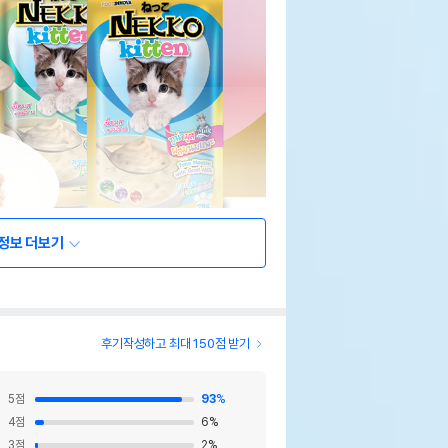
정보 더보기
후기작성하고 최대 150점 받기
5
점
93
%
4
점
6
%
3
점
2
%