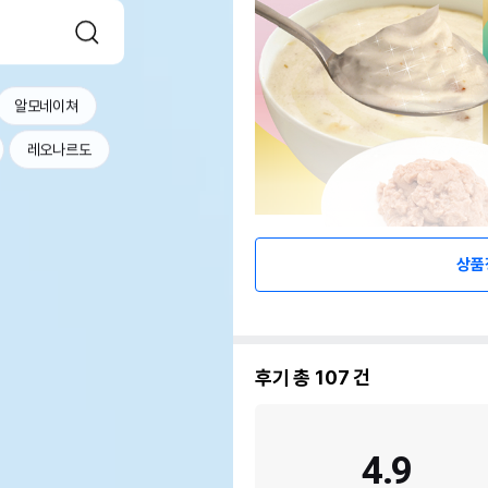
알모네이쳐
레오나르도
상품
후기 총
107
건
4.9