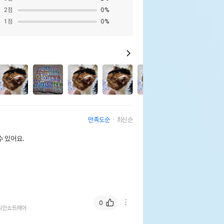
2
점
0
%
1
점
0
%
5
만족도순
최신순
 있어요.
0
리안쇼트헤어