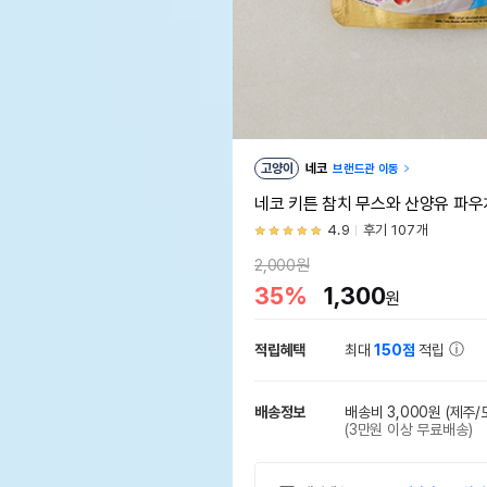
고양이
네코
브랜드관 이동
네코 키튼 참치 무스와 산양유 파우치
4.9
후기 107개
2,000원
35%
1,300
원
적립혜택
최대
150점
적립
배송정보
배송비 3,000원
(제주/
(3만원 이상 무료배송)