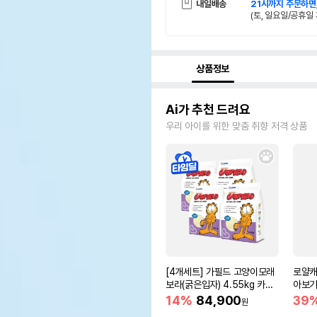
내일배송
21시까지 주문하면
(토, 일요일/공휴일 
상품정보
Ai가 추천 드려요
우리 아이를 위한 맞춤 취향 저격 상품
[4개세트] 가필드 고양이모래
로얄캐
보라(굵은입자) 4.55kg 카사
아보기(
바모래
14%
84,900
39
원