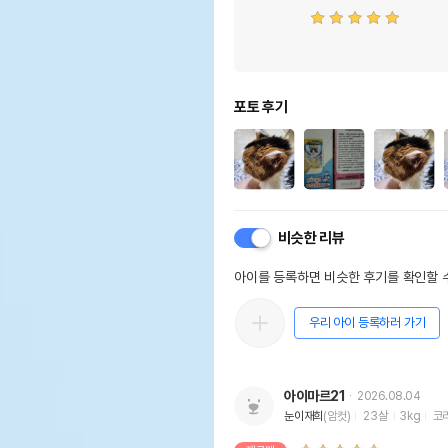
포토 후기
비슷한 리뷰
아이를 등록하면 비슷한 후기를 확인할 수
우리 아이 등록하러 가기
아이마르21
2026.08.04
눈이재희
(암컷)
23살
3kg
코