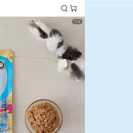
1
/
4