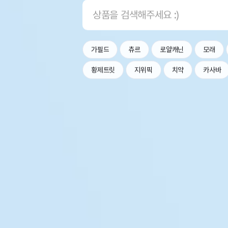
가필드
츄르
로얄캐닌
모래
황제트릿
지위픽
치약
카사바