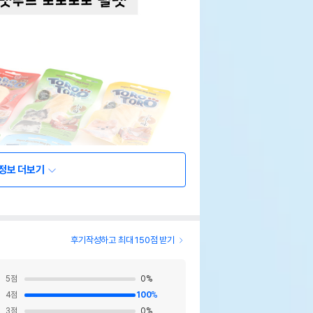
정보 더보기
후기작성하고 최대 150점 받기
5
점
0
%
4
점
100
%
3
점
0
%