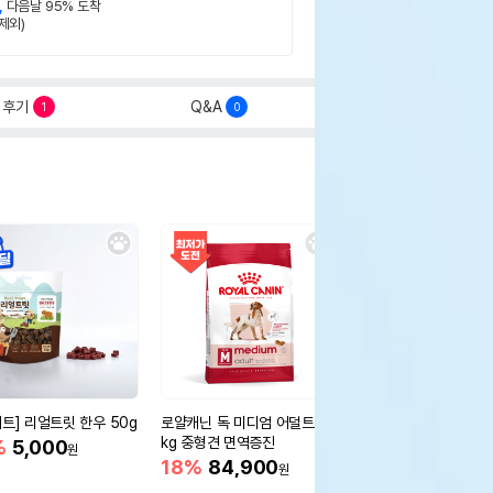
,
다음날 95% 도착
제외)
후기
Q&A
1
0
세트] 리얼트릿 한우 50g
로얄캐닌 독 미디엄 어덜트 10
오리젠 독 스몰브리드 4
kg 중형견 면역증진
%
5,000
15%
75,400
원
원
18%
84,900
원