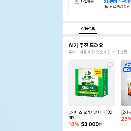
내일배송
21시까지 주문하면
(토, 일요일/공휴일 
상품정보
Ai가 추천 드려요
우리 아이를 위한 맞춤 취향 저격 상품
그리니즈 오리지널 티니 130
[2개
개입
28
18%
53,000
원