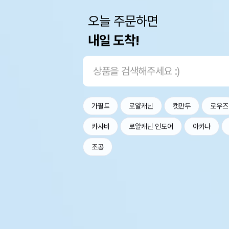
오늘 주문하면
내일 도착!
가필드
로얄캐닌
캣만두
로우즈
카사바
로얄캐닌 인도어
아카나
조공