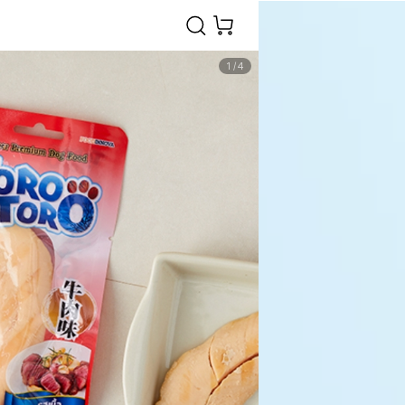
1
/
4