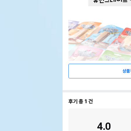
상품
후기 총
1
건
4.0