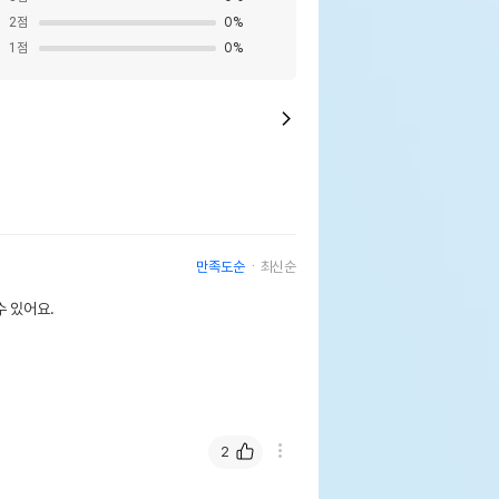
2
점
0
%
1
점
0
%
만족도순
최신순
 있어요.
2