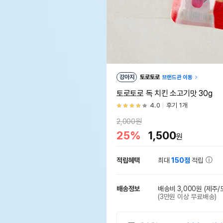
강아지
토로토로
브랜드관 이동
토로토로 독 치킨 소고기맛 30g
4.0
후기 1개
2,000원
25%
1,500
원
적립혜택
최대
150점
적립
배송정보
배송비 3,000원
(제주/
(3만원 이상 무료배송)