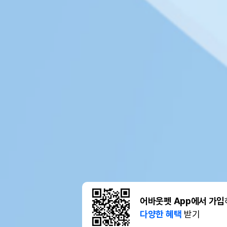
어바웃펫 App에서 가입
다양한 혜택
받기