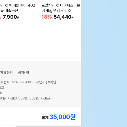
닌 캣 헤어볼 케어 400
로얄캐닌 캣 다이제스티브 케
펫모닝 모닝 클린 5kg
어볼 배출촉진
어 4kg 변냄새 감소
25%
5,250
원
%
7,900
18%
54,440
원
원
/제휴 문의
공지사항
록번호 : 120-87-90035
사업자정보확인
2호
kr
타워 가산DK 507호, 508호 (가산동)
ights reserved.
35,000
원
합계