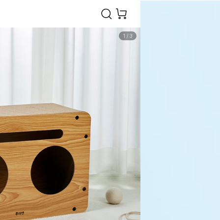
1
/
3