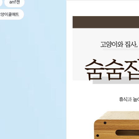
anf캔
고양이쿨매트