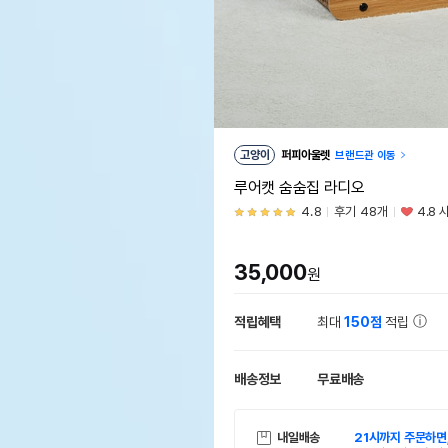
고양이
퍼피아울렛
브랜드관 이동
루어캣 숨숨집 라디오
4.8
후기 48개
4.8 
35,000
원
적립혜택
최대
150점
적립
배송정보
무료배송
내일배송
21시까지 주문하면