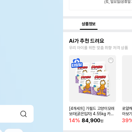
(토, 일요일/공휴일 
상품정보
Ai가 추천 드려요
우리 아이를 위한 맞춤 취향 저격 상품
[4개세트] 가필드 고양이모래
로얄캐
보라(굵은입자) 4.55kg 카사
아보기(
바모래
14%
84,900
39
원