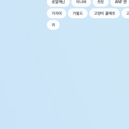
로얄캐닌
이나바
트릿
ANF 캔
가자미
가필드
고양이 쿨매트
귀