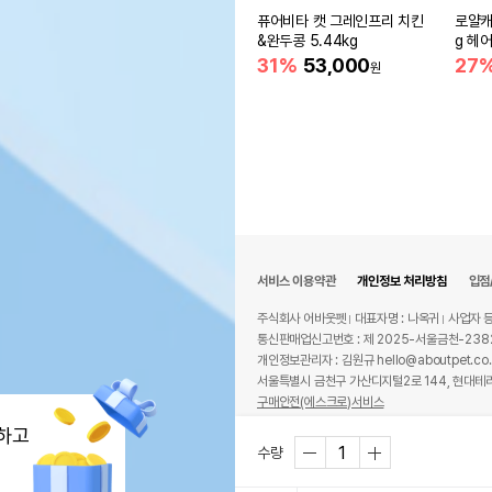
퓨어비타 캣 그레인프리 치킨
로얄캐
&완두콩 5.44kg
g 헤
31%
53,000
27
원
서비스 이용약관
개인정보 처리방침
입점
주식회사 어바웃펫
대표자명 : 나옥귀
사업자 등
통신판매업신고번호 : 제 2025-서울금천-238
개인정보관리자 : 김원규 hello@aboutpet.co.
서울특별시 금천구 가산디지털2로 144, 현대테라
구매안전(에스크로)서비스
© copyright (c) www.aboutpet.co.kr all r
하고
수량