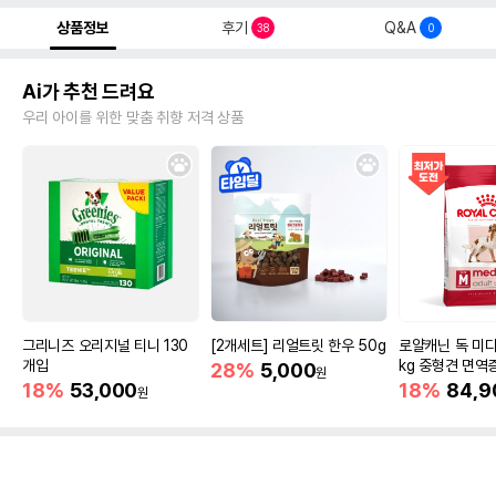
상품정보
후기
Q&A
38
0
Ai가 추천 드려요
우리 아이를 위한 맞춤 취향 저격 상품
그리니즈 오리지널 티니 130
[2개세트] 리얼트릿 한우 50g
로얄캐닌 독 미디
개입
kg 중형견 면역
28%
5,000
원
18%
53,000
18%
84,9
원