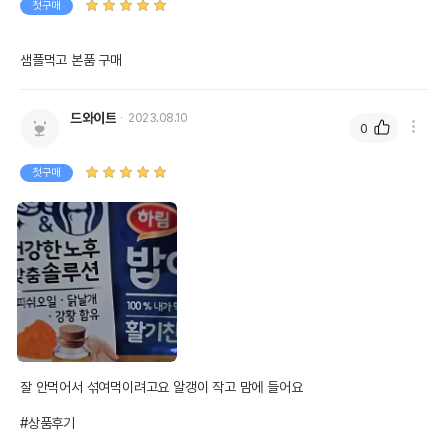
첫구매
샘플먹고 본품 구매
드와이트
2023.08.10
0
첫구매
잘 안먹어서 섞여먹이려고요 알갱이 작고 맘에 들어요

#상품후기