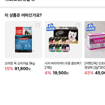
이 상품은 어떠신가요?
오리젠 독 오리지널 6kg
시저 버라이어티 6종 콤보팩 1
[어펫단독] 인트
2개입
영양제 (2g*200
15%
91,800
원
4%
19,500
43%
45,0
원