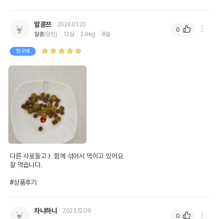
알콩쯔
2024.01.20
0
알콩
(암컷)
13살
2.9kg
푸들
첫구매
다른 사료들고ㅏ 함께 섞어서 먹이고 있어요

잘 먹습니다.

#상품후기
차니하니
2023.12.09
0