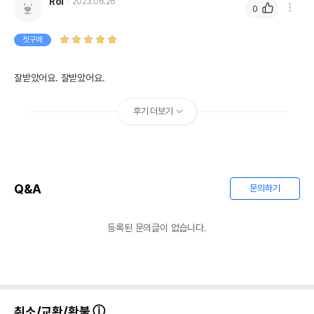
전화번호
Roi
2023.06.26
0
유통기한이 최소 2026.12.03이거나 그
이후인 상품이 출고됩니다.
첫구매
유통기한
단, 상품명에 유통기한 명시된 경우, 해당
유통기한을 따릅니다.
잘받았어요. 잘받았어요.
후기 더보기
Q&A
문의하기
등록된 문의글이 없습니다.
취소/교환/환불