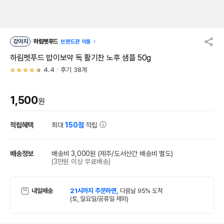
강아지
하림펫푸드
브랜드관 이동
하림펫푸드 밥이보약 독 활기찬 노후 샘플 50g
4.4
후기 38개
1,500
원
적립혜택
최대
150점
적립
배송정보
배송비 3,000원
(제주/도서산간 배송비 별도)
(3만원 이상 무료배송)
내일배송
21시까지 주문하면,
다음날 95% 도착
(토, 일요일/공휴일 제외)