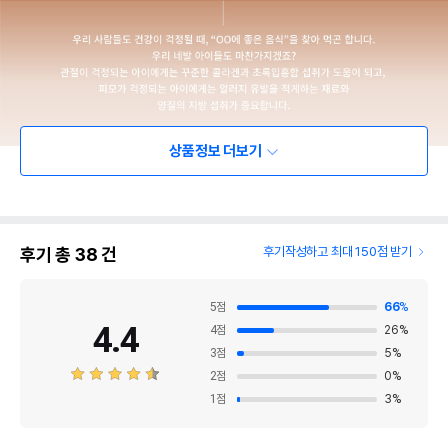
상품정보 더보기
후기 총
38
건
후기작성하고 최대 150점 받기
5
점
66
%
4.4
4
점
26
%
3
점
5
%
2
점
0
%
1
점
3
%