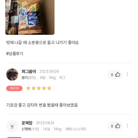
밖에 나갈 때 소분용으로 들고 나가기 좋아요

#상품후기
퍼그봄이
2023.09.06
0
봄이
(암컷)
8살
9kg
퍼그
재구매
기호겅 좋고 강지의 변을 봤을때 좋아보였음
운복맘
2023.08.14
0
신행복
(수컷)
14살
14kg
제페니스스피츠