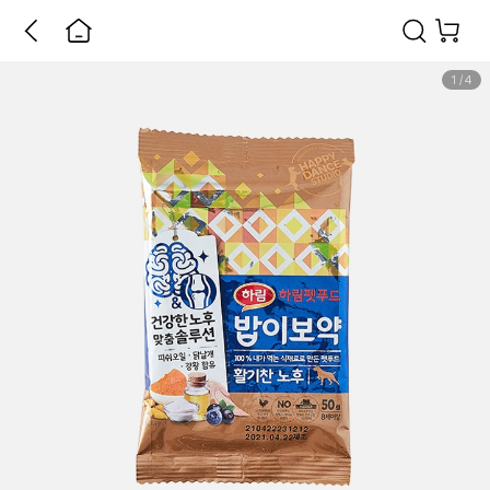
1
/
4