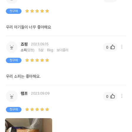
첫구매
우리 아기들이 너무 좋아해요
죠핑
2023.09.15
0
소피
(암컷)
5살
8kg
보더콜리
첫구매
우리 소피는 좋아해요. 
램프
2023.09.09
0
첫구매