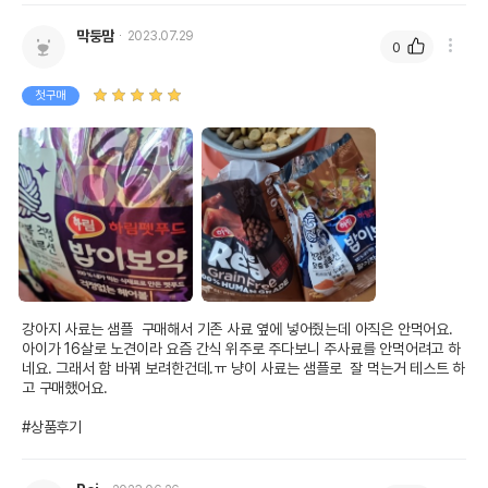
막둥맘
2023.07.29
0
첫구매
상품 필수 정보
하림펫푸드 밥이보약 독 활기찬 노후 샘플
품명 및 모델명
50g
법에 의한 인증,허가 등을
상세페이지 참조
받았음을 확인할수 있는
경우 그에 대한 사항
강아지 사료는 샘플  구매해서 기존 사료 옆에 넣어줬는데 아직은 안먹어요. 
아이가 16살로 노견이라 요즘 간식 위주로 주다보니 주사료를 안먹어려고 하
제조국 또는 원산지
대한민국
네요. 그래서 함 바꿔 보려한건데.ㅠ 냥이 사료는 샘플로  잘 먹는거 테스트 하
고 구매했어요.

제조자,수입품의 경우
(주)하림펫푸드//해당없음
수입자를 함께 표기
#상품후기
AS책임자와 전화번호
어바웃펫//1644-9601
또는 소비자상담 관련