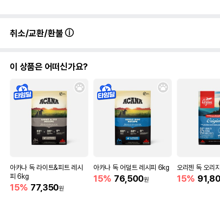
취소/교환/환불
이 상품은 어떠신가요?
아카나 독 라이트&피트 레시
아카나 독 어덜트 레시피 6kg
오리젠 독 오리지
피 6kg
15%
76,500
15%
91,8
원
15%
77,350
원