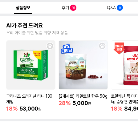
상품정보
후기
Q&A
49
0
Ai가 추천 드려요
우리 아이를 위한 맞춤 취향 저격 상품
그리니즈 오리지널 티니 130
[2개세트] 리얼트릿 한우 50g
로얄캐닌 독 미디
개입
kg 중형견 면역
28%
5,000
원
18%
53,000
18%
84,9
원