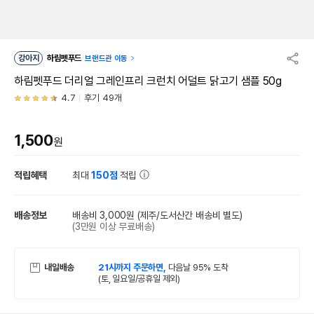
강아지
하림펫푸드
브랜드관 이동
하림펫푸드 더리얼 그레인프리 크런치 어덜트 닭고기 샘플 50g
4.7
후기 49개
1,500
원
적립혜택
최대
150점
적립
배송정보
배송비 3,000원
(제주/도서산간 배송비 별도)
(3만원 이상 무료배송)
내일배송
21시까지 주문하면,
다음날 95% 도착
(토, 일요일/공휴일 제외)