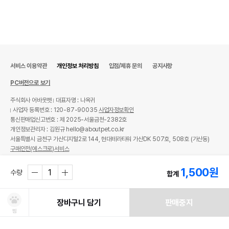
서비스 이용약관
개인정보 처리방침
입점/제휴 문의
공지사항
PC버전으로 보기
주식회사 어바웃펫
대표자명 : 나옥귀
사업자 등록번호 : 120-87-90035
사업자정보확인
통신판매업신고번호 : 제 2025-서울금천-2382호
개인정보관리자 : 김원규 hello@aboutpet.co.kr
서울특별시 금천구 가산디지털2로 144, 현대테라타워 가산DK 507호, 508호 (가산동)
구매안전(에스크로)서비스
© copyright (c) www.aboutpet.co.kr all rights reserved.
1,500
원
수량
합계
장바구니 담기
판매중지
찜