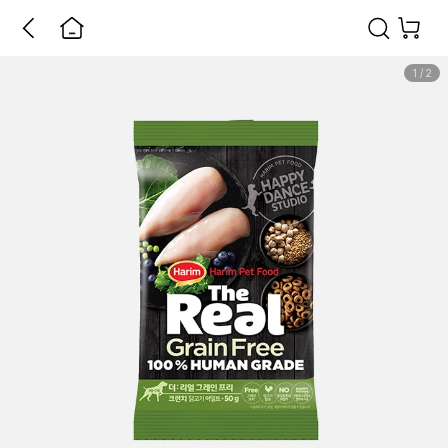
1
/
2