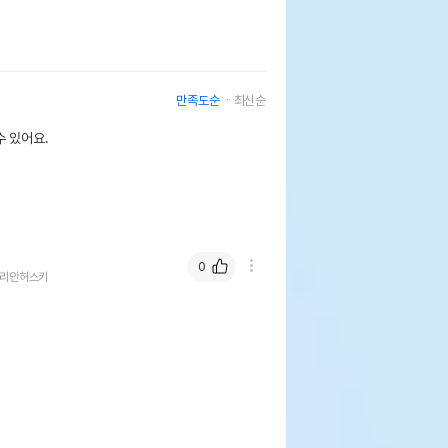
만족도순
최신순
 있어요.
0
리안허스키