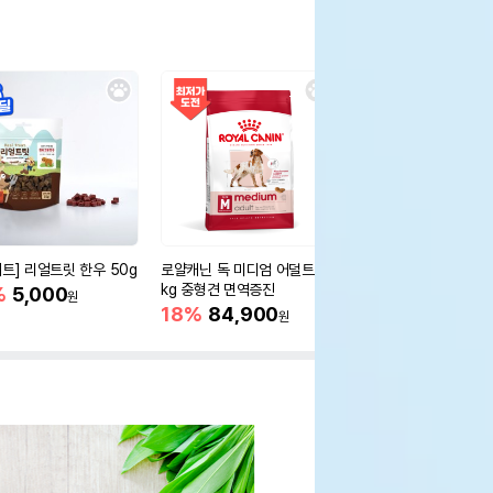
세트] 리얼트릿 한우 50g
로얄캐닌 독 미디엄 어덜트 10
오리젠 독 스몰브리드 4
kg 중형견 면역증진
%
5,000
15%
75,400
원
원
18%
84,900
원