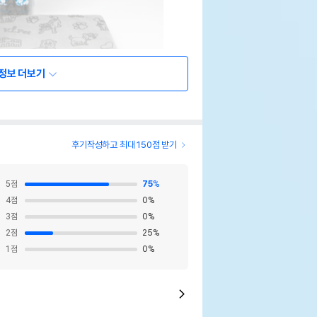
정보 더보기
후기작성하고 최대 150점 받기
5
점
75
%
4
점
0
%
3
점
0
%
2
점
25
%
1
점
0
%