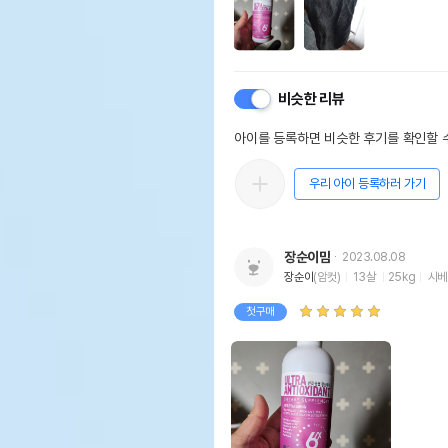
비슷한 리뷰
아이를 등록하면 비슷한 후기를 확인할 수
우리 아이 등록하러 가기
장순이맘
2023.08.08
장순이
(암컷)
13살
25kg
시베
첫구매