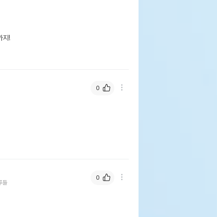
지!

0
0
푸들