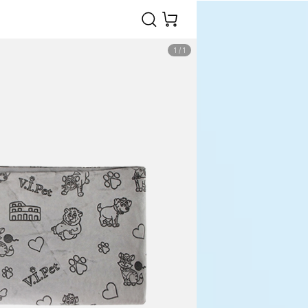
1
/
1