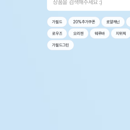
가필드
20%추가쿠폰
로얄캐닌
로우즈
오리젠
웨루바
지위픽
가필드그린