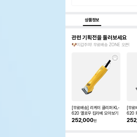
상품정보
관련 기획전을 둘러보세요
🐶지갑주의! 무료배송 ZONE 오픈!
[무료배송] 리케이 클리퍼 KL-
[무료
620 옐로우 킴라베 모아보기
620
252,000
252
원