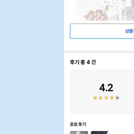
상품
후기 총
4
건
4.2
포토 후기