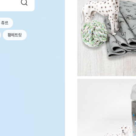
츄르
황제트릿