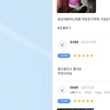
항상애용하는제품 적당한가격에 기호성까
#상품후기
두리댁
2022.05.06
첫구매
흡수잘되고 좋아요

추천드려요
라이카
2021.11.20
나루
(수컷)
6개월
1.5kg
토이
첫구매