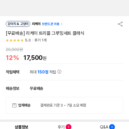
강아지 & 고양이
리케이
브랜드관 이동
[무료배송] 리케이 트리플 그루밍세트 클래식
5.0
후기 1개
20,000원
12%
17,500
원
적립혜택
최대
150점
적립
배송정보
무료배송
업체배송
결제완료 기준 3 ~ 7일 소요 예정
상품정보
후기
Q&A
1
0