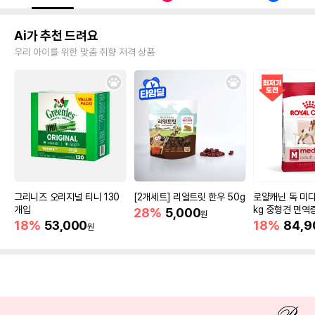
Ai가 추천 드려요
우리 아이를 위한 맞춤 취향 저격 상품
그리니즈 오리지널 티니 130
[2개세트] 리얼트릿 한우 50g
로얄캐닌 독 미디
개입
kg 중형견 면역
28%
5,000
원
18%
53,000
18%
84,9
원