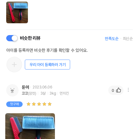
비슷한 리뷰
만족도순
최신순
아이를 등록하면 비슷한 후기를 확인할 수 있어요.
우리 아이 등록하러 가기
둔이
2023.06.06
0
코코
(암컷)
3살
3kg
먼치킨
첫구매