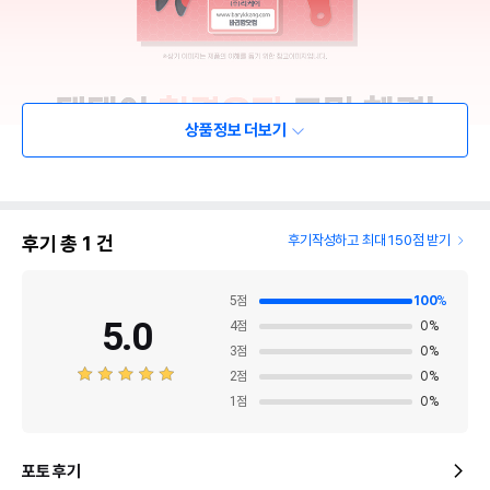
상품정보 더보기
후기 총
1
건
후기작성하고 최대 150점 받기
5
점
100
%
5.0
4
점
0
%
3
점
0
%
2
점
0
%
1
점
0
%
포토 후기