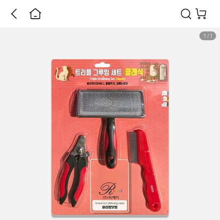
1
/
1