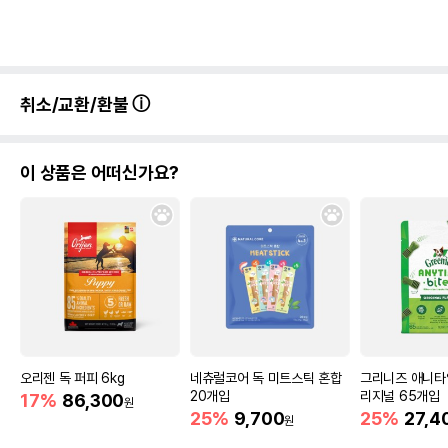
상품 필수 정보
취소/교환/환불
품명 및 모델명
리케이 겸자가위 곡선
법에 의한 인증,허가 등을
상세페이지 참조
받았음을 확인할수 있는
이 상품은 어떠신가요?
경우 그에 대한 사항
제조국 또는 원산지
파키스탄
제조자,수입품의 경우
R.A. NAZIR INDUSTRIES//(주)리케이
수입자를 함께 표기
AS책임자와 전화번호
어바웃펫//1644-9601
또는 소비자상담 관련
전화번호
오리젠 독 퍼피 6kg
네츄럴코어 독 미트스틱 혼합
그리니즈 애니타
유통기한이 최소 2026.12.07이거나 그
20개입
리지널 65개입
17%
86,300
이후인 상품이 출고됩니다.
원
유통기한
25%
9,700
25%
27,4
단, 상품명에 유통기한 명시된 경우, 해당
원
유통기한을 따릅니다.