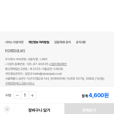
서비스 이용약관
개인정보 처리방침
입점/제휴 문의
공지사항
PC버전으로 보기
주식회사 어바웃펫
대표자명 : 나옥귀
사업자 등록번호 : 120-87-90035
사업자정보확인
통신판매업신고번호 : 제 2025-서울금천-2382호
개인정보관리자 : 김원규 hello@aboutpet.co.kr
서울특별시 금천구 가산디지털2로 144, 현대테라타워 가산DK 507호, 508호 (가산동)
구매안전(에스크로)서비스
© copyright (c) www.aboutpet.co.kr all rights reserved.
4,600
원
수량
합계
장바구니 담기
판매중지