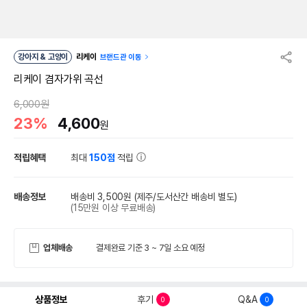
강아지 & 고양이
리케이
브랜드관 이동
리케이 겸자가위 곡선
6,000원
23%
4,600
원
적립혜택
최대
150점
적립
배송정보
배송비 3,500원
(제주/도서산간 배송비 별도)
(15만원 이상 무료배송)
업체배송
결제완료 기준 3 ~ 7일 소요 예정
상품정보
후기
Q&A
0
0