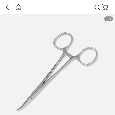
1
/
1