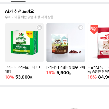
Ai가 추천 드려요
우리 아이를 위한 맞춤 취향 저격 상품
그리니즈 오리지널 티니 130
[2개세트] 리얼트릿 한우 50g
로얄캐닌 독 미디
개입
kg 중형견 면역
15%
5,900
원
18%
53,000
18%
84,9
원