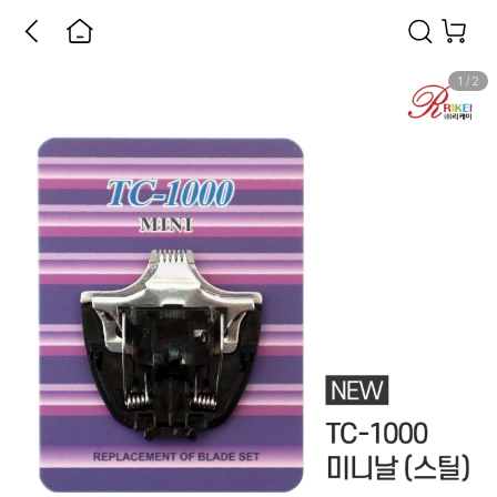
1
/
2