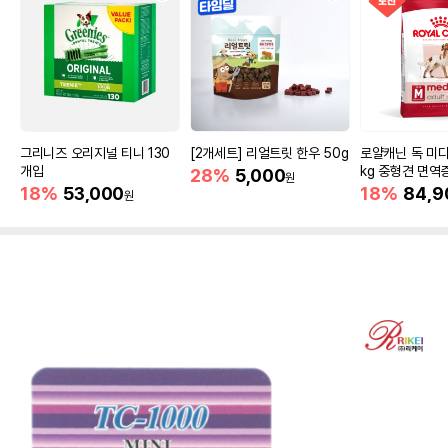
그리니즈 오리지널 티니 130
[2개세트] 리얼트릿 한우 50g
로얄캐닌 독 미디
개입
kg 중형견 면역
28%
5,000
원
18%
53,000
18%
84,9
원