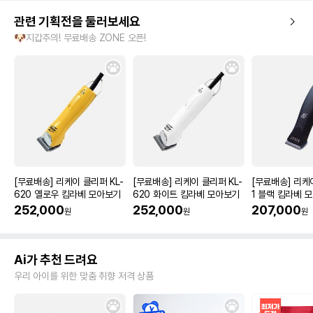
관련 기획전을 둘러보세요
🐶지갑주의! 무료배송 ZONE 오픈!
[무료배송] 리케이 클리퍼 KL-
[무료배송] 리케이 클리퍼 KL-
[무료배송] 리케
620 옐로우 킴라베 모아보기
620 화이트 킴라베 모아보기
1 블랙 킴라베 
252,000
252,000
207,000
원
원
원
Ai가 추천 드려요
우리 아이를 위한 맞춤 취향 저격 상품