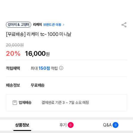
강아지 & 고양이
리케이
브랜드관 이동
[무료배송] 리케이 tc- 1000 미니날
20,000원
20%
16,000
원
적립혜택
최대
150점
적립
배송정보
무료배송
업체배송
결제완료 기준 3 ~ 7일 소요 예정
상품정보
후기
Q&A
0
0