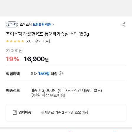
강아지
조이스픽
브랜드관 이동
조이스픽 깨끗한육포 통오리가슴살 스틱 150g
5.0
후기 16개
21,000원
19%
16,900
원
적립혜택
최대
150점
적립
배송정보
배송비 3,000원
(제주/도서산간 배송비 별도)
(3만원 이상 무료배송)
업체배송
결제완료 기준 2 ~ 7일 소요 예정