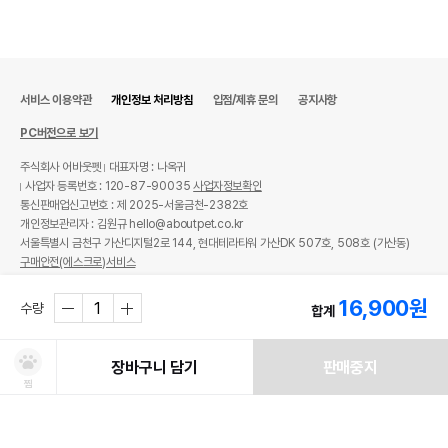
서비스 이용약관
개인정보 처리방침
입점/제휴 문의
공지사항
PC버전으로 보기
주식회사 어바웃펫
대표자명 : 나옥귀
사업자 등록번호 : 120-87-90035
사업자정보확인
통신판매업신고번호 : 제 2025-서울금천-2382호
개인정보관리자 : 김원규 hello@aboutpet.co.kr
서울특별시 금천구 가산디지털2로 144, 현대테라타워 가산DK 507호, 508호 (가산동)
구매안전(에스크로)서비스
© copyright (c) www.aboutpet.co.kr all rights reserved.
16,900
원
수량
합계
장바구니 담기
판매중지
찜
처방사료 주문 시 확인해주세요!
쿠폰보기
적립혜택
취소/ 교환/ 환불
유통기한 임박 상품
최저가 도전 상품
AI검색
AI검색