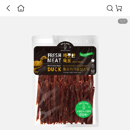
1
/
1