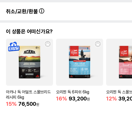
취소/교환/환불
이 상품은 어떠신가요?
아카나 독 어덜트 스몰브리드
오리젠 독 6피쉬 6kg
오리젠 독 스몰브리
레시피 6kg
16%
93,200
12%
39,2
원
15%
76,500
원