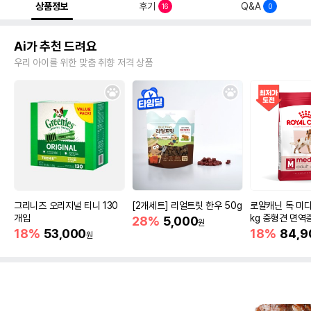
상품정보
후기
Q&A
16
0
Ai가 추천 드려요
우리 아이를 위한 맞춤 취향 저격 상품
그리니즈 오리지널 티니 130
[2개세트] 리얼트릿 한우 50g
로얄캐닌 독 미디
개입
kg 중형견 면역
28%
5,000
원
18%
53,000
18%
84,9
원