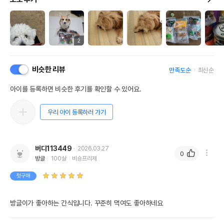
2
비슷한 리뷰
만족도순
최신순
아이를 등록하면 비슷한 후기를 확인할 수 있어요.
우리 아이 등록하러 가기
버디113449
2026.03.27
0
방글
100살
비숑프리제
첫구매
방글이가 좋아하는 간식입니다. 꾸준히 먹여도 좋아하네요