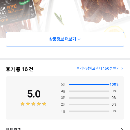
상품정보 더보기
후기 총
16
건
후기작성하고 최대 150점 받기
5
점
100
%
5.0
4
점
0
%
3
점
0
%
2
점
0
%
1
점
0
%
포토 후기