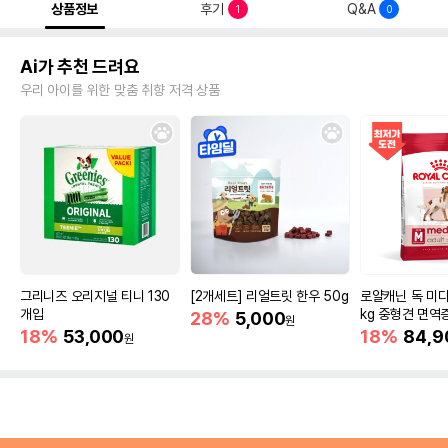
상품정보
후기
Q&A
1
0
Ai가 추천 드려요
우리 아이를 위한 맞춤 취향 저격 상품
그리니즈 오리지널 티니 130
[2개세트] 리얼트릿 한우 50g
로얄캐닌 독 미디
개입
kg 중형견 면역
28%
5,000
원
18%
53,000
18%
84,9
원