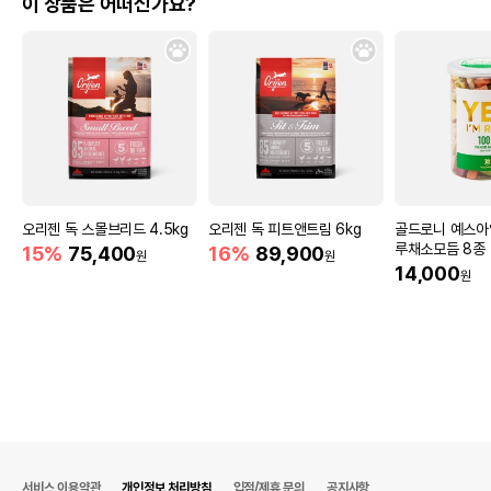
이 상품은 어떠신가요?
오리젠 독 스몰브리드 4.5kg
오리젠 독 피트앤트림 6kg
골드로니 예스아
루채소모듬 8종
15%
75,400
16%
89,900
원
원
14,000
원
서비스 이용약관
개인정보 처리방침
입점/제휴 문의
공지사항