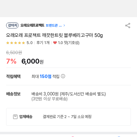
강아지
오래오래프로젝트
브랜드관 이
동
오래오래 프로젝트 깨끗한트릿 블루베리고구마 50g
5.0
후기 1개
1.0 맛(기호성)
6,500원
7%
6,000
원
적립혜택
최대
150점
적립
배송정보
배송비 3,000원
(제주/도서산간 배송비 별도)
(3만원 이상 무료배송)
업체배송
결제완료 기준 2 ~ 7일 소요 예정