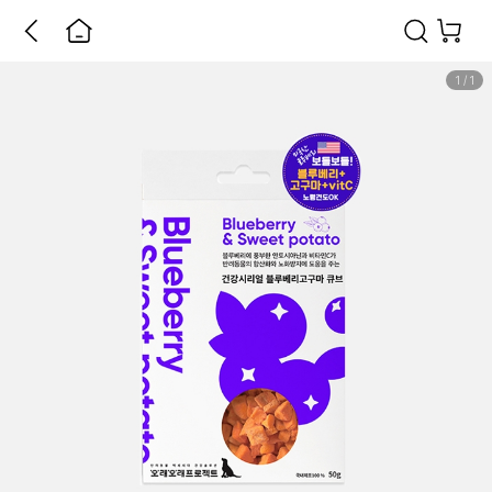
1
/
1