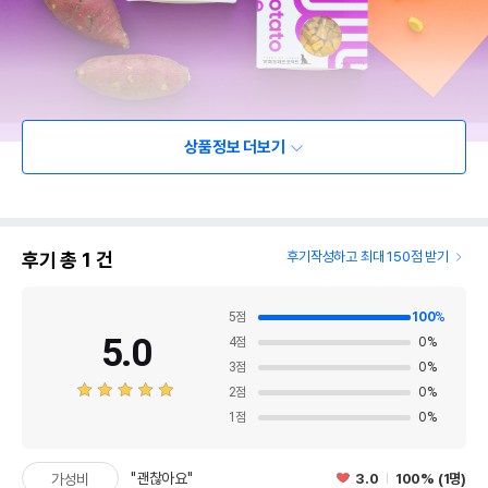
상품정보 더보기
후기 총
1
건
후기작성하고 최대 150점 받기
5
점
100
%
5.0
4
점
0
%
3
점
0
%
2
점
0
%
1
점
0
%
"괜찮아요"
3.0
100% (1명)
가성비