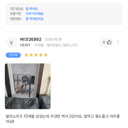
맛(기호성)
잘 먹어요
유통기한
아주 넉넉해요
영양정보
잘 적혀있어요
버디126892
2026.06.18
0
HEAVY
10개월
벨지안쉽도그말리노이즈
첫구매
말리노이즈 10개월 넘었는데 이것만 먹이고있어요. 잘먹고 똥도좋고 아주좋
아요!!