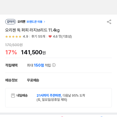
강아지
오리젠
브랜드관 이동
오리젠 독 퍼피 라지브리드 11.4kg
4.9
후기 55개
4.6 맛(기호성)
170,500원
17%
141,500
원
적립혜택
최대
150점
적립
배송정보
무료배송
내일배송
21시까지 주문하면,
다음날 95% 도착
(토, 일요일/공휴일 제외)