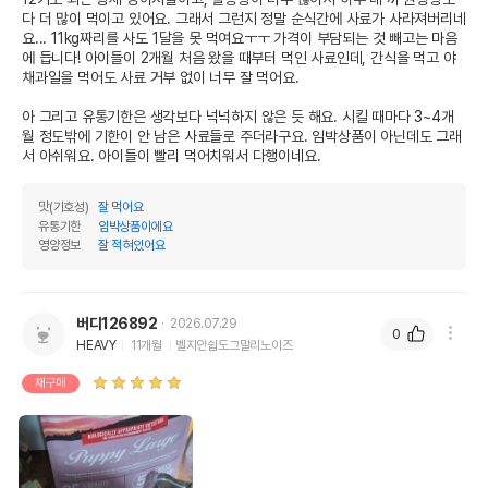
다 더 많이 먹이고 있어요. 그래서 그런지 정말 순식간에 사료가 사라져버리네
요... 11kg짜리를 사도 1달을 못 먹여요ㅜㅜ 가격이 부담되는 것 빼고는 마음
에 듭니다! 아이들이 2개월 처음 왔을 때부터 먹인 사료인데, 간식을 먹고 야
채과일을 먹어도 사료 거부 없이 너무 잘 먹어요. 

아 그리고 유통기한은 생각보다 넉넉하지 않은 듯 해요. 시킬 때마다 3~4개
월 정도밖에 기한이 안 남은 사료들로 주더라구요. 임박상품이 아닌데도 그래
서 아쉬워요. 아이들이 빨리 먹어치워서 다행이네요.
맛(기호성)
잘 먹어요
유통기한
임박상품이에요
영양정보
잘 적혀있어요
버디126892
2026.07.29
0
HEAVY
11개월
벨지안쉽도그말리노이즈
재구매