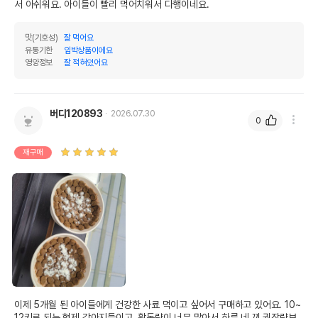
서 아쉬워요. 아이들이 빨리 먹어치워서 다행이네요.
맛(기호성)
잘 먹어요
유통기한
임박상품이에요
영양정보
잘 적혀있어요
버디120893
2026.07.30
0
재구매
이제 5개월 된 아이들에게 건강한 사료 먹이고 싶어서 구매하고 있어요. 10~
12키로 되는 형제 강아지들이고, 활동량이 너무 많아서 하루 네 끼 권장량보