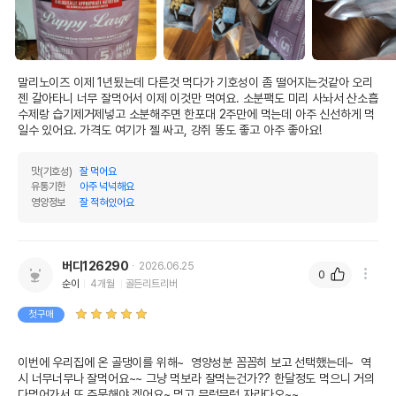
말리노이즈 이제 1년됬는데 다른것 먹다가 기호성이 좀 떨어지는것같아 오리
젠 갈아타니 너무 잘먹어서 이제 이것만 먹여요. 소분팩도 미리 사놔서 산소흡
수제랑 습기제거제넣고 소분해주면 한포대 2주만에 먹는데 아주 신선하게 먹
일수 있어요. 가격도 여기가 젤 싸고, 강쥐 똥도 좋고 아주 좋아요!
맛(기호성)
잘 먹어요
유통기한
아주 넉넉해요
영양정보
잘 적혀있어요
버디126290
2026.06.25
0
순이
4개월
골든리트리버
첫구매
이번에 우리집에 온 골댕이를 위해~  영양성분 꼼꼼히 보고 선택했는데~  역
시 너무너무나 잘먹어요~~ 그냥 먹보라 잘먹는건가?? 한달정도 먹으니 거의 
다먹어가서 또 주문해야 겠어요~ 먹고 무럭무럭 자라다오~~