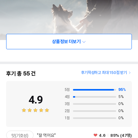
상품정보 더보기
후기 총
55
건
후기작성하고 최대 150점 받기
5
점
95
%
4.9
4
점
5
%
3
점
0
%
2
점
0
%
1
점
0
%
"잘 먹어요"
4.6
85% (47명)
맛(기호성)