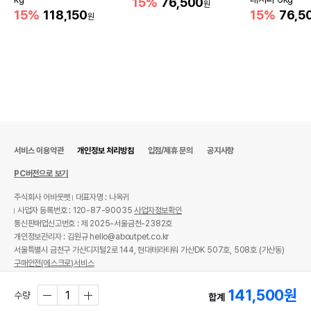
15%
76,500
원
15%
118,150
15%
76,5
원
서비스 이용약관
개인정보 처리방침
입점/제휴 문의
공지사항
PC버전으로 보기
주식회사 어바웃펫
대표자명 : 나옥귀
사업자 등록번호 : 120-87-90035
사업자정보확인
통신판매업신고번호 : 제 2025-서울금천-2382호
개인정보관리자 : 김원규 hello@aboutpet.co.kr
서울특별시 금천구 가산디지털2로 144, 현대테라타워 가산DK 507호, 508호 (가산동)
구매안전(에스크로)서비스
© copyright (c) www.aboutpet.co.kr all rights reserved.
141,500
원
수량
합계