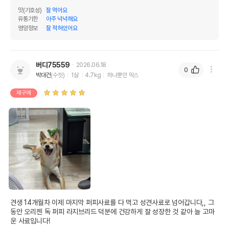
맛(기호성)
잘 먹어요
유통기한
아주 넉넉해요
영양정보
잘 적혀있어요
버디75559
2026.06.18
0
박대건
(수컷)
1살
4.7kg
하나뿐인 믹스
재구매
견생 14개월차 이제 마지막 퍼피사료를 다 먹고 성견사료로 넘어갑니다,, 그 
동안 오리젠 독 퍼피 라지브리드 덕분에 건강하게 잘 성장한 것 같아 늘 고마
운 사료입니다!