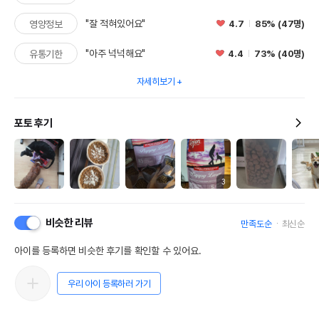
"잘 적혀있어요"
4.7
85% (47명)
영양정보
"아주 넉넉해요"
4.4
73% (40명)
유통기한
자세히보기
포토 후기
3
비슷한 리뷰
만족도순
최신순
아이를 등록하면 비슷한 후기를 확인할 수 있어요.
우리 아이 등록하러 가기