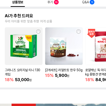
상품정보
후기
Q&A
55
13
Ai가 추천 드려요
우리 아이를 위한 맞춤 취향 저격 상품
그리니즈 오리지널 티니 130
[2개세트] 리얼트릿 한우 50g
로얄캐닌 독 미디
개입
kg 중형견 면역
15%
5,900
원
18%
53,000
18%
84,9
원