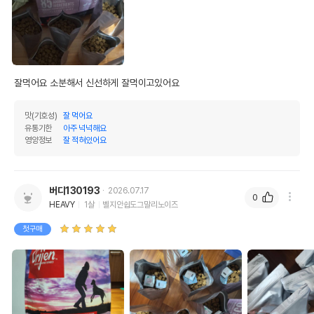
잘먹어요 소분해서 신선하게 잘먹이고있어요
맛(기호성)
잘 먹어요
유통기한
아주 넉넉해요
영양정보
잘 적혀있어요
버디130193
2026.07.17
0
HEAVY
1살
벨지안쉽도그말리노이즈
첫구매