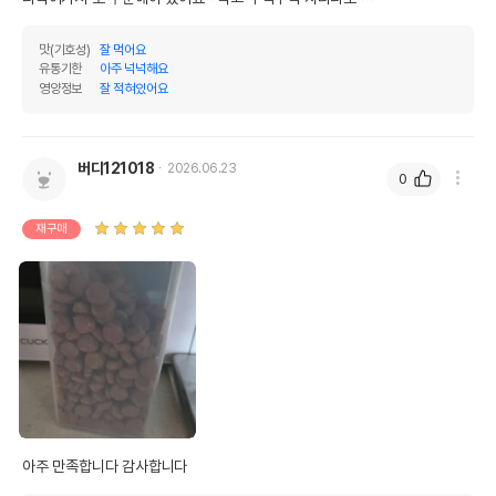
맛(기호성)
잘 먹어요
유통기한
아주 넉넉해요
영양정보
잘 적혀있어요
버디121018
2026.06.23
0
재구매
아주 만족합니다 감사합니다 