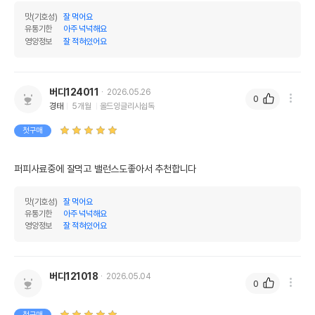
맛(기호성)
잘 먹어요
유통기한
아주 넉넉해요
영양정보
잘 적혀있어요
버디124011
2026.05.26
0
경태
5개월
올드잉글리시쉽독
첫구매
퍼피사료중에 잘먹고 밸런스도좋아서 추천합니다
맛(기호성)
잘 먹어요
유통기한
아주 넉넉해요
영양정보
잘 적혀있어요
버디121018
2026.05.04
0
첫구매