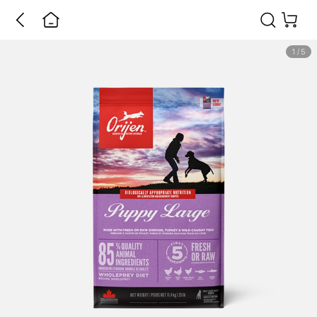
1
/
5