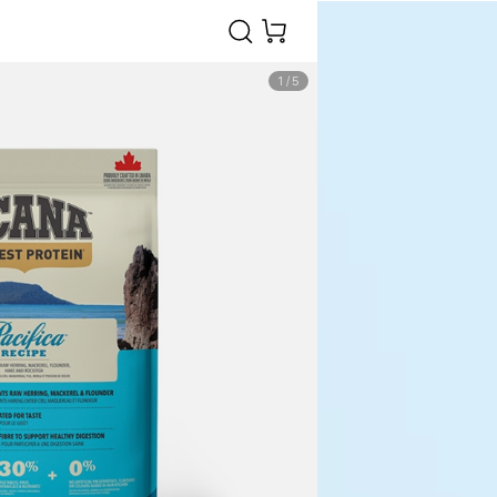
1
/
5