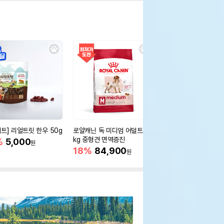
세트] 리얼트릿 한우 50g
로얄캐닌 독 미디엄 어덜트 10
오리젠 독 스몰브리드 4
kg 중형견 면역증진
%
5,000
15%
75,400
원
원
18%
84,900
원