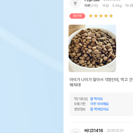
마루
(수컷)
14살
5.4kg
하나뿐
재구매
아이가 나이가 많아서 걱정인데, 먹고 건
해져라!
맛(기호성)
잘 먹어요
유통기한
아주 넉넉해요
영양정보
잘 적혀있어요
버디31416
2025.10.01