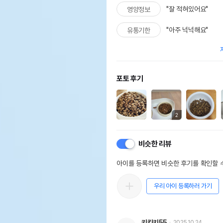
"잘 적혀있어요"
영양정보
"아주 넉넉해요"
유통기한
포토 후기
2
비슷한 리뷰
아이를 등록하면 비슷한 후기를 확인할 수
우리 아이 등록하러 가기
키킹키55
2025.10.24