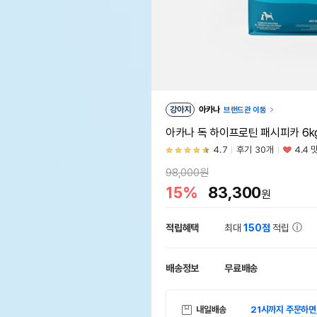
강아지
아카나
브랜드관 이동
아카나 독 하이프로틴 패시피카 6k
4.7
후기 30개
4.4 
98,000원
15%
83,300
원
적립혜택
최대
150점
적립
배송정보
무료배송
내일배송
21시까지 주문하면