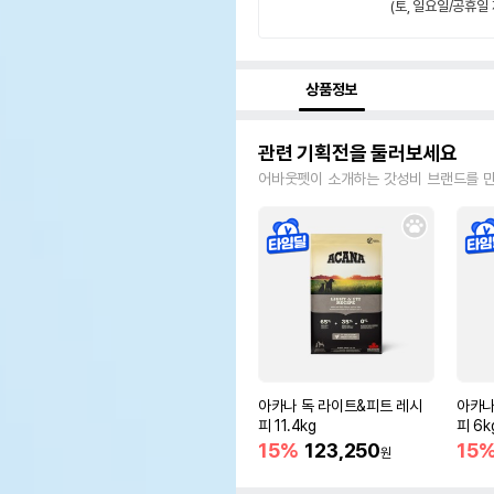
(토, 일요일/공휴일 
상품정보
관련 기획전을 둘러보세요
어바웃펫이 소개하는 갓성비 브랜드를 
아카나 독 라이트&피트 레시
아카나
피 11.4kg
피 6k
15%
123,250
15
원