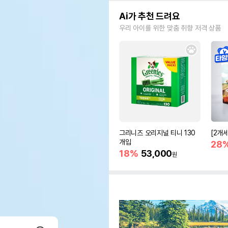
Ai가 추천 드려요
우리 아이를 위한 맞춤 취향 저격 상품
그리니즈 오리지널 티니 130
[2개
개입
28
18%
53,000
원