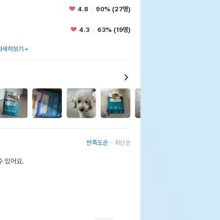
4.8
90% (27명)
4.3
63% (19명)
자세히보기
1
만족도순
최신순
 있어요.