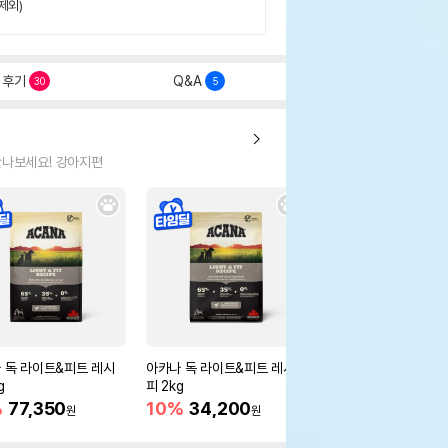
제외)
후기
Q&A
30
5
만나보세요! 강아지편
 독 라이트&피트 레시
아카나 독 라이트&피트 레시
아카나 독 어덜트 레시피 
g
피 2kg
kg
%
77,350
10%
34,200
15%
118,150
원
원
원