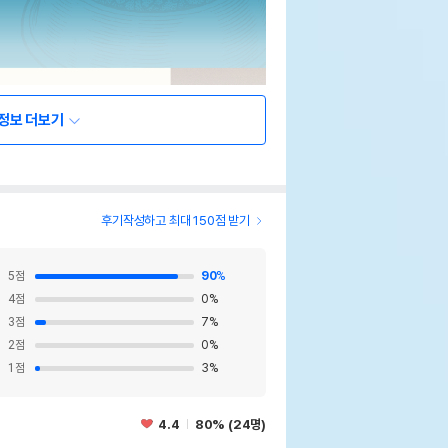
정보 더보기
후기작성하고 최대 150점 받기
5
점
90
%
4
점
0
%
3
점
7
%
2
점
0
%
1
점
3
%
4.4
80% (24명)