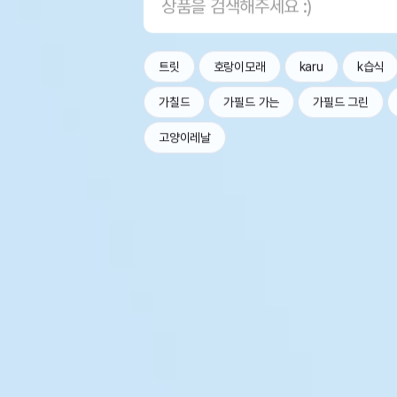
트릿
호랑이모래
karu
k습식
가칠드
가필드 가는
가필드 그린
고양이레날