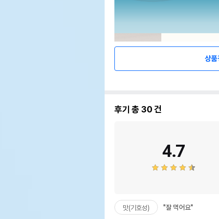
상품
후기 총
30
건
4.7
"잘 먹어요"
맛(기호성)