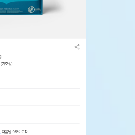
g
맛(기호성)
,
다음날 95% 도착