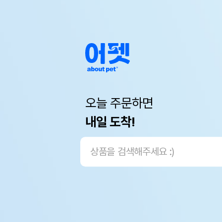
오늘 주문하면
내일 도착!