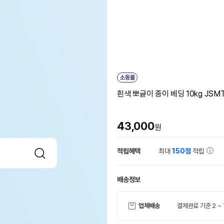
소동물
흰색 뽀글이 종이 베딩 10kg JSM
43,000
원
적립혜택
최대
150점
적립
배송정보
업체배송
결제완료 기준 2 ~