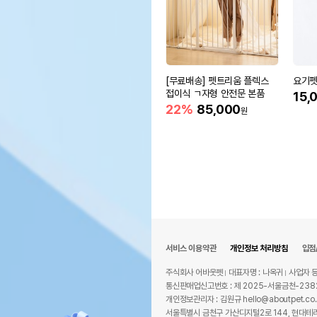
[무료배송] 펫트리움 플렉스
요기펫
접이식 ㄱ자형 안전문 본품
15,
22%
85,000
원
서비스 이용약관
개인정보 처리방침
입점
주식회사 어바웃펫
대표자명 : 나옥귀
사업자 등
통신판매업신고번호 : 제 2025-서울금천-238
개인정보관리자 : 김원규 hello@aboutpet.co.
서울특별시 금천구 가산디지털2로 144, 현대테라