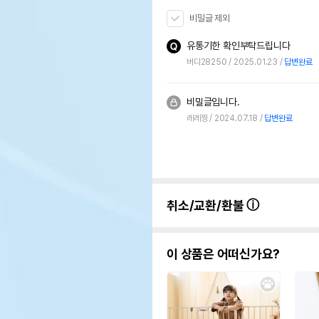
비밀글 제외
유통기한 확인부탁드립니다
버디28250
2025.01.23
답변완료
비밀글입니다.
레레찡
2024.07.18
답변완료
취소/교환/환불
이 상품은 어떠신가요?