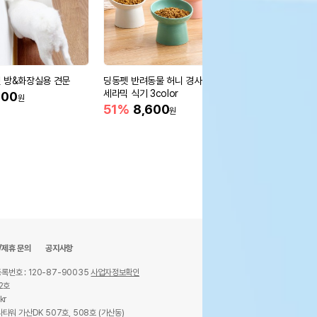
 방&화장실용 견문
딩동펫 반려동물 허니 경사형
딩동펫 점보 안전문 패널
세라믹 식기 3color
or 4size
000
원
51%
8,600
44%
22,000
원
원
/제휴 문의
공지사항
록번호 : 120-87-90035
사업자정보확인
2호
kr
타워 가산DK 507호, 508호 (가산동)