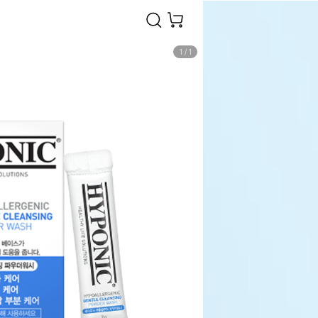
1
/
1