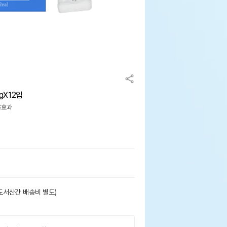
gX12입
용효과
도서산간 배송비 별도)