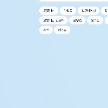
로얄캐닌
가필드
알모네이처
알
로얄캐닌 인도어
로우즈
오리젠
츄르
캐츠랑