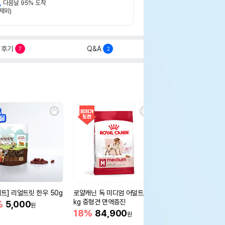
,
다음날 95% 도착
제외)
후기
Q&A
7
2
세트] 리얼트릿 한우 50g
로얄캐닌 독 미디엄 어덜트 10
오리젠 독 스몰브리드 4
kg 중형견 면역증진
%
5,000
15%
75,400
원
원
18%
84,900
원