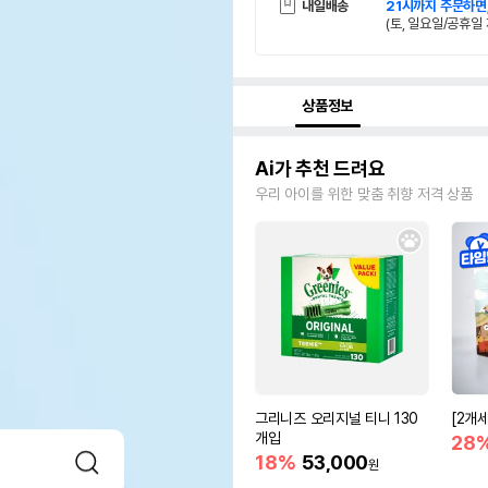
내일배송
21시까지 주문하면
(토, 일요일/공휴일 
상품정보
Ai가 추천 드려요
우리 아이를 위한 맞춤 취향 저격 상품
그리니즈 오리지널 티니 130
[2개
개입
28
18%
53,000
원